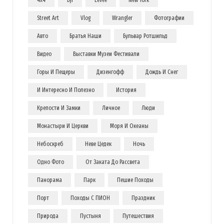
4x4
Dji
Eevee
New York
Street Art
Vlog
Wrangler
Фотографии
Авто
Братья Наши
Бульвар Ротшильд
Видео
Выставки Музеи Фестивали
Горы И Пещеры
Дизенгофф
Дождь И Снег
И Интересно И Полезно
История
Крепости И Замки
Личное
Люди
Монастыри И Церкви
Моря И Океаны
Небоскреб
Неве Цедек
Ночь
Одно Фото
От Заката До Рассвета
Панорама
Парк
Пешие Походы
Порт
Походы С ПИОН
Праздник
Природа
Пустыня
Путешествия