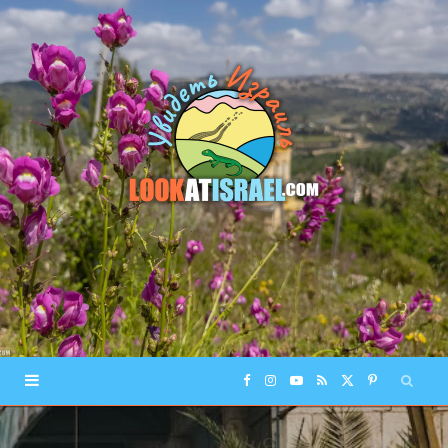
F
I
Y
R
X
P
a
n
o
S
(
i