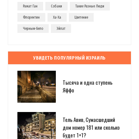
Рамат Ган
Собаки
Такие Разные Люди
Флорентин
Ха-Ха
Цветение
Черным-Бело
Эйлат
УВИДЕТЬ ПОПУЛЯРНЫЙ ИЗРАИЛЬ
Тысяча и одна ступень
Яффо
Тель Авив, Сумасшедший
дом номер 181 или сколько
будет 1+1?