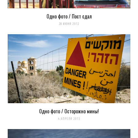
Одно фото / Пост сдал
Сохранить моё имя, email и адрес сайта в этом браузере для
28 ИЮНЯ 2012
последующих моих комментариев.
Уведомить меня о новых комментариях по email.
Уведомлять меня о новых записях почтой.
Оповещать о новых
комментариях. А можно просто
подписаться на комментарии
Одно фото / Осторожно мины!
4 АПРЕЛЯ 2013