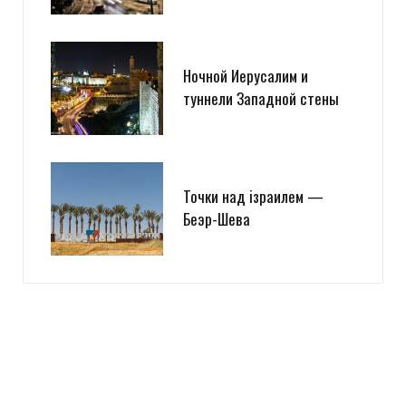
Ночной Иерусалим и
туннели Западной стены
Точки над iзраилем —
Беэр-Шева