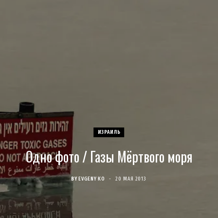
c
s
u
S
T
n
e
t
T
w
t
b
a
u
i
e
o
g
b
t
r
o
r
e
t
e
k
a
e
s
ИЗРАИЛЬ
Одно фото / Газы Мёртвого моря
m
r
t
)
BY
EVGENY KO
20 МАЯ 2013