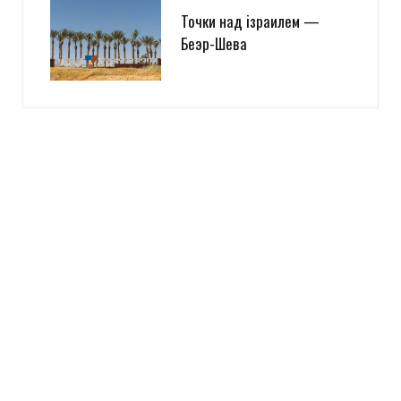
Точки над iзраилем —
Беэр-Шева