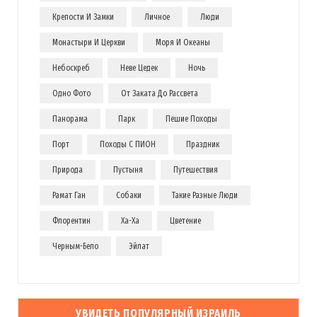
Крепости И Замки
Личное
Люди
Монастыри И Церкви
Моря И Океаны
Небоскреб
Неве Цедек
Ночь
Одно Фото
От Заката До Рассвета
Панорама
Парк
Пешие Походы
Порт
Походы С ПИОН
Праздник
Природа
Пустыня
Путешествия
Рамат Ган
Собаки
Такие Разные Люди
Флорентин
Ха-Ха
Цветение
Черным-Бело
Эйлат
УВИДЕТЬ ПОПУЛЯРНЫЙ ИЗРАИЛЬ