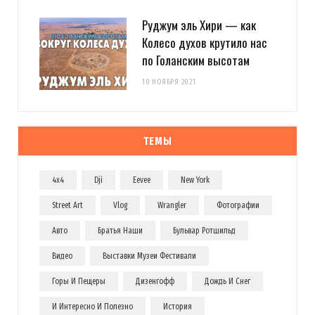
Руджум эль Хири — как
Колесо духов крутило нас
по Голанским высотам
10 НОЯБРЯ 2021
ТЕМЫ
4x4
Dji
Eevee
New York
Street Art
Vlog
Wrangler
Фотографии
Авто
Братья Наши
Бульвар Ротшильд
Видео
Выставки Музеи Фестивали
Горы И Пещеры
Дизенгофф
Дождь И Снег
И Интересно И Полезно
История