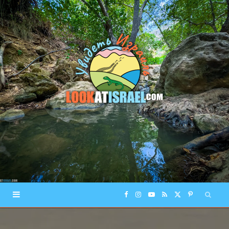
F
I
Y
R
X
P
a
n
o
S
(
i