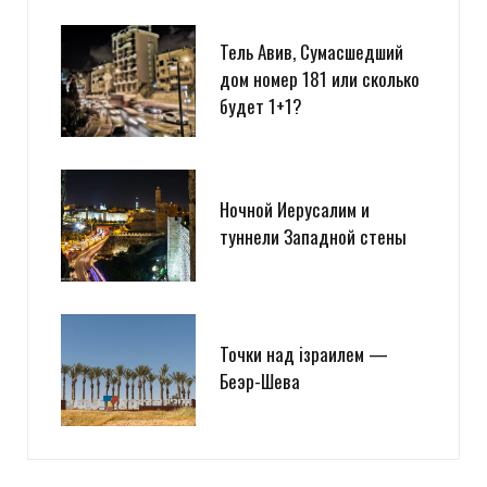
Тель Авив, Сумасшедший
дом номер 181 или сколько
будет 1+1?
Ночной Иерусалим и
туннели Западной стены
Точки над iзраилем —
Беэр-Шева