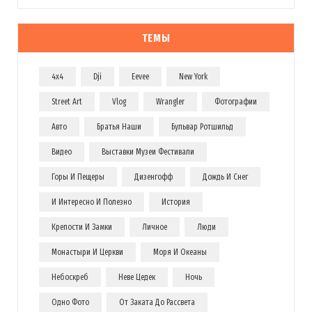
ТЕМЫ
4x4
Dji
Eevee
New York
Street Art
Vlog
Wrangler
Фотографии
Авто
Братья Наши
Бульвар Ротшильд
Видео
Выставки Музеи Фестивали
Горы И Пещеры
Дизенгофф
Дождь И Снег
И Интересно И Полезно
История
Крепости И Замки
Личное
Люди
Монастыри И Церкви
Моря И Океаны
Небоскреб
Неве Цедек
Ночь
Одно Фото
От Заката До Рассвета