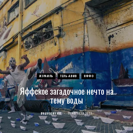
c
s
u
S
T
n
e
t
T
w
t
b
a
u
i
e
o
g
b
t
r
o
r
e
t
e
ИЗРАИЛЬ
ТЕЛЬ-АВИВ
ЯФФО
k
a
e
s
Яффское загадочное нечто на
m
r
t
тему воды
)
BY
EVGENY KO
11 АВГУСТА 2013