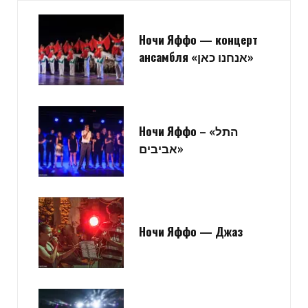
Ночи Яффо — концерт
ансамбля «אנחנו כאן»
Ночи Яффо – «התל
אביבים»
Ночи Яффо — Джаз