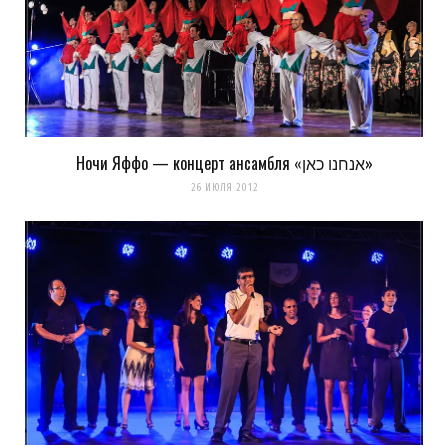
Можешь как нибудь рассказать о том как обрабатываешь
фотки?
Загрузка...
Ночи Яффо — концерт ансамбля «אנחנו כאן»
26 ИЮЛЯ 2012
k0ev
REPLY
13 ЛЕТ AGO
спасибо)
что именно интересует в обработке?
Загрузка...