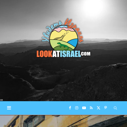
F
I
Y
R
X
P
a
n
o
S
(
i