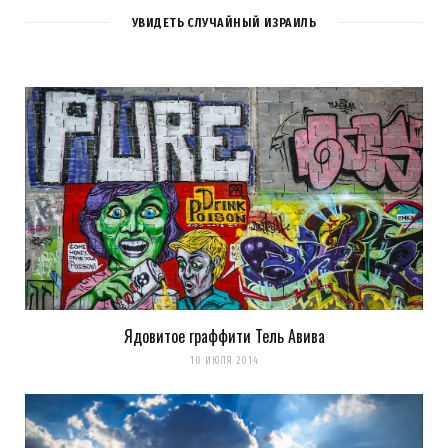
AGO
УВИДЕТЬ СЛУЧАЙНЫЙ ИЗРАИЛЬ
REPLY
пресет SplitTone
а насчет шарпа от
Косенко я доволен.
Главное отключить
все остальные
Загрузка...
Ядовитое граффити Тель Авива
10 ИЮЛЯ 2014