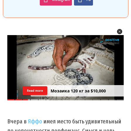
Цреда — Самарийский вид на
Read more
закатний Тель Авив
Вчера в
Яффо
имел место быть удивительный
по непонятности перфоманс. Смысл и цель