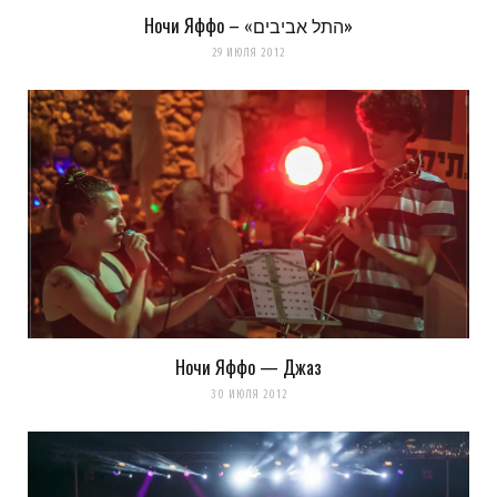
Ночи Яффо – «התל אביבים»
29 ИЮЛЯ 2012
Артём
REPLY
13 ЛЕТ AGO
В данном случае настройки каналов RGB. Тут
явно есть уход в зелёные цвета. Это какой то
preset или всё в ручную?
Ну и вообще интересен сам процесс, какие
параметры обычно изменяешь и т.д.
Ночи Яффо — Джаз
Загрузка...
30 ИЮЛЯ 2012