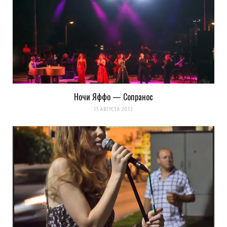
k0ev
REPLY
13 ЛЕТ AGO
это один из пресетов, который я
слегка «облегчил» в цветах
(голубой и желтый)
Ночи Яффо — Сопранос
все фотографии я обрабатываю в
15 АВГУСТА 2013
LR, а потом через фотошоп
добавляю Intellegent Sharpening (от
Павла Косенко)
Загрузка...