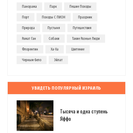
Панорама
Парк
Пешие Походы
Порт
Походы С ПИОН
Праздник
Природа
Пустыня
Путешествия
Рамат Ган
Собаки
Такие Разные Люди
Флорентин
Ха-Ха
Цветение
Черным-Бело
Эйлат
УВИДЕТЬ ПОПУЛЯРНЫЙ ИЗРАИЛЬ
Тысяча и одна ступень
Яффо