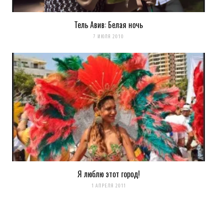
Артём
REPLY
13 ЛЕТ AGO
Тель Авив: Белая ночь
7 ИЮЛЯ 2010
Шарп от Павла Косенко
тоже пользую, но очень
осторожно. Сильный он…
Можешь сказать как это
пресет называется?
Загрузка...
Я люблю этот город!
1 АПРЕЛЯ 2011
k0ev
13
ЛЕТ