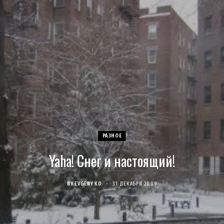
c
s
u
S
T
n
e
t
T
w
t
b
a
u
i
e
o
g
b
t
r
o
r
e
t
e
k
a
e
s
РАЗНОЕ
Yaha! Снег и настоящий!
m
r
t
)
BY
EVGENY KO
31 ДЕКАБРЯ 2009