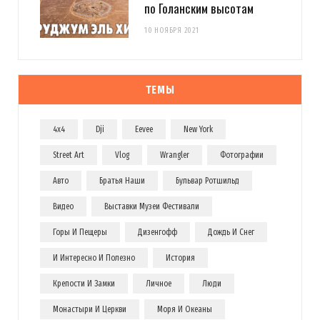
по Голанским высотам
10 НОЯБРЯ 2021
ТЕМЫ
4x4
Dji
Eevee
New York
Street Art
Vlog
Wrangler
Фотографии
Авто
Братья Наши
Бульвар Ротшильд
Видео
Выставки Музеи Фестивали
Горы И Пещеры
Дизенгофф
Дождь И Снег
И Интересно И Полезно
История
Крепости И Замки
Личное
Люди
Монастыри И Церкви
Моря И Океаны