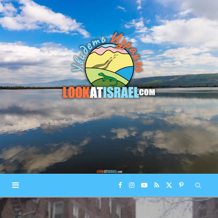
F
I
Y
R
X
P
a
n
o
S
(
i