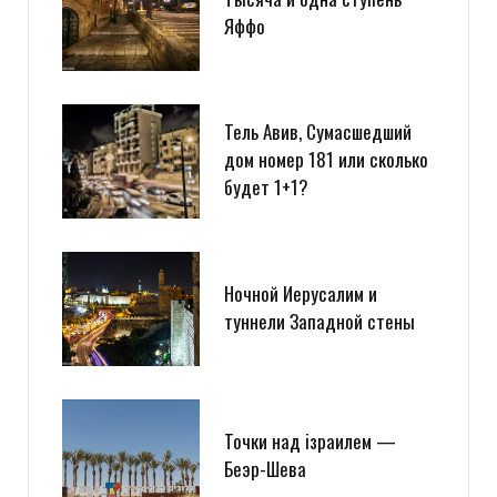
Яффо
Тель Авив, Сумасшедший
дом номер 181 или сколько
будет 1+1?
Ночной Иерусалим и
туннели Западной стены
Точки над iзраилем —
Беэр-Шева