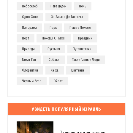
Небоскреб
Неве Цедек
Ночь
Одно Фото
От Заката До Рассвета
Панорама
Парк
Пешие Походы
Порт
Походы С ПИОН
Праздник
Природа
Пустыня
Путешествия
Рамат Ган
Собаки
Такие Разные Люди
Флорентин
Ха-Ха
Цветение
Черным-Бело
Эйлат
УВИДЕТЬ ПОПУЛЯРНЫЙ ИЗРАИЛЬ
Тысяча и одна ступень