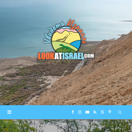
F
I
Y
R
X
P
a
n
o
S
(
i