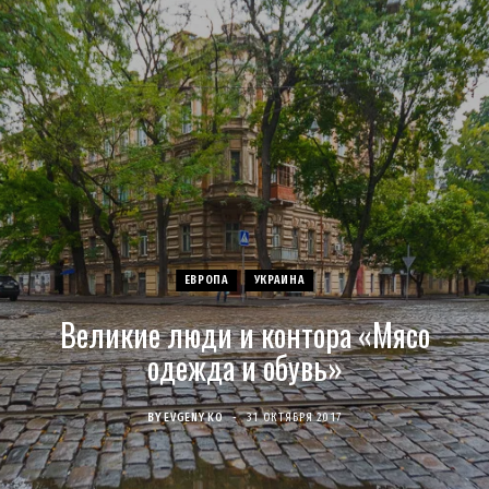
c
s
u
S
T
n
e
t
T
w
t
b
a
u
i
e
o
g
b
t
r
o
r
e
t
e
ЕВРОПА
УКРАИНА
k
a
e
s
Великие люди и контора «Мясо
m
r
t
одежда и обувь»
)
BY
EVGENY KO
31 ОКТЯБРЯ 2017