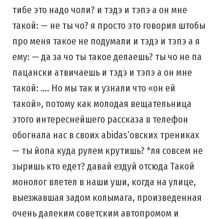
тибе это надо чоли? и тэдэ и тэпэ а он мне
такой: — не ты чо? я просто это говорил штобы
про меня такое не подумали и тэдэ и тэпэ а я
ему: — да за чо ты такое делаешь? ты чо не па
пацански атвичаешь и тэдэ и тэпэ а он мне
такой: …. Но мы так и узнали что «он ей
такой», потому как молодая вещательница
этого интереснейшего рассказа в телефон
обогнала нас в своих abidas’овских трениках
— ты йопа куда рулем крутишь? *ля совсем не
зыришь кто едет? давай ездуй отсюда Такой
монолог влетел в наши уши, когда на улице,
выезжавшая задом колымага, произведенная
очень далеким советским автопромом и