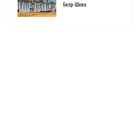
Беэр-Шева