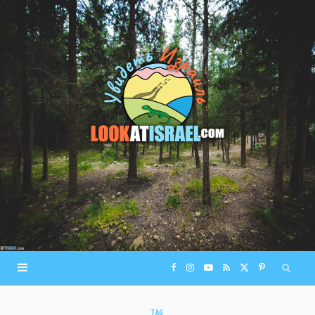
F
I
Y
R
X
P
a
n
o
S
(
i
TAG