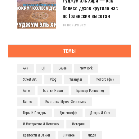
Руджум эль Хири — как
Колесо духов крутило нас
по Голанским высотам
10 НОЯБРЯ 2021
ТЕМЫ
4x4
Dji
Eevee
New York
Street Art
Vlog
Wrangler
Фотографии
Авто
Братья Наши
Бульвар Ротшильд
Видео
Выставки Музеи Фестивали
Горы И Пещеры
Дизенгофф
Дождь И Снег
И Интересно И Полезно
История
Крепости И Замки
Личное
Люди