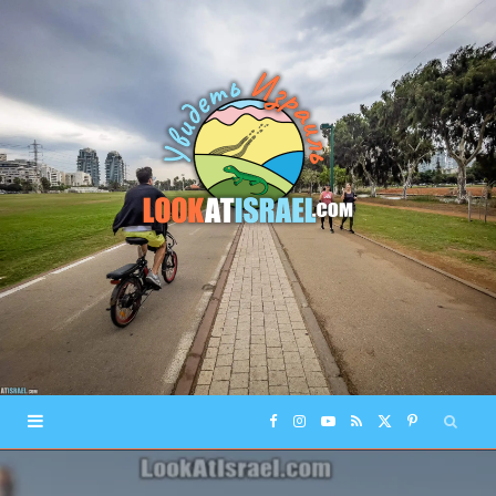
F
I
Y
R
X
P
a
n
o
S
(
i