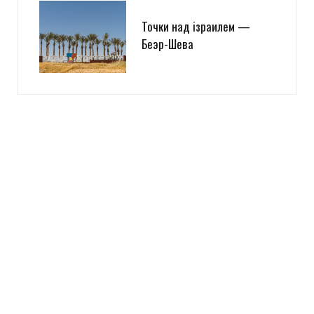
Точки над iзраилем —
Беэр-Шева