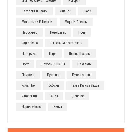
И Интересно И Полезно
История
Крепости И Замки
Личное
Люди
Монастыри И Церкви
Моря И Океаны
Небоскреб
Неве Цедек
Ночь
Одно Фото
От Заката До Рассвета
Панорама
Парк
Пешие Походы
Порт
Походы С ПИОН
Праздник
Природа
Пустыня
Путешествия
Рамат Ган
Собаки
Такие Разные Люди
Флорентин
Ха-Ха
Цветение
Черным-Бело
Эйлат