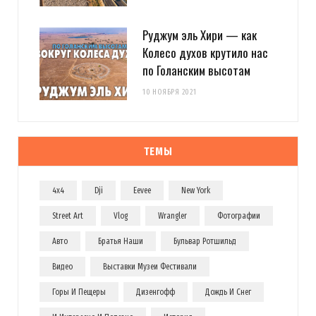
Руджум эль Хири — как
Колесо духов крутило нас
по Голанским высотам
10 НОЯБРЯ 2021
ТЕМЫ
4x4
Dji
Eevee
New York
Street Art
Vlog
Wrangler
Фотографии
Авто
Братья Наши
Бульвар Ротшильд
Видео
Выставки Музеи Фестивали
Горы И Пещеры
Дизенгофф
Дождь И Снег