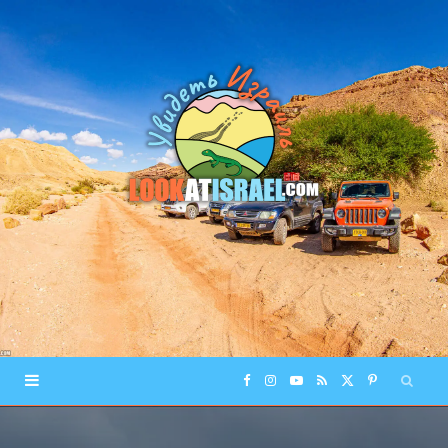
F
I
Y
R
X
P
a
n
o
S
(
i