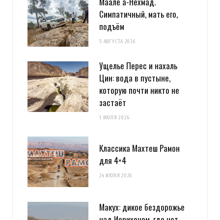
Маале а-Нехмад.
Симпатичный, мать его,
подъём
5 АВГУСТА 2026
Ущелье Перес и нахаль
Цин: вода в пустыне,
которую почти никто не
застаёт
1 ИЮЛЯ 2026
Классика Махтеш Рамон
для 4×4
24 ИЮНЯ 2026
Макух: дикое бездорожье
над Иерихоном, где нет