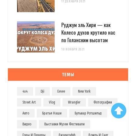
17 ДЕКАБРЯ 2021
Руджум эль Хири — как
Колесо духов крутило нас
по Голанским высотам
10 НОЯБРЯ 2021
ТЕМЫ
4x4
Dji
Eevee
New York
Street Art
Vlog
Wrangler
Фотографии
Авто
Братья Наши
Бульвар Ротшильд
Видео
Выставки Музеи Фестивали
Горы И Пещеры
Дизенгофф
Дождь И Снег