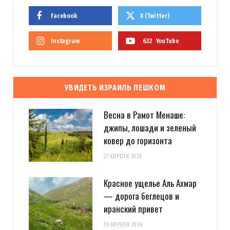
Facebook
X (Twitter)
Instagram
632
YouTube
УВИДЕТЬ ИЗРАИЛЬ ПЕШКОМ
Весна в Рамот Менаше:
джипы, лошади и зеленый
ковер до горизонта
27 АПРЕЛЯ 2026
Красное ущелье Аль Ахмар
— дорога беглецов и
иранский привет
13 АПРЕЛЯ 2026