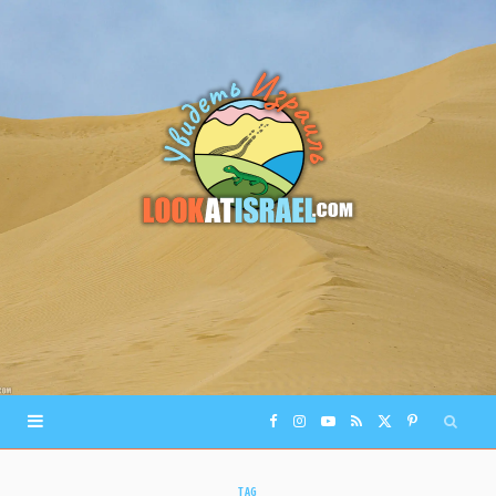
F
I
Y
R
X
P
a
n
o
S
(
i
TAG