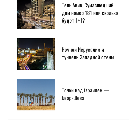
Тель Авив, Сумасшедший
дом номер 181 или сколько
будет 1+1?
Ночной Иерусалим и
туннели Западной стены
Точки над iзраилем —
Беэр-Шева