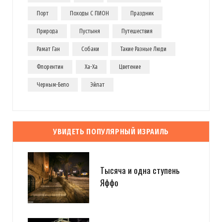
Порт
Походы С ПИОН
Праздник
Природа
Пустыня
Путешествия
Рамат Ган
Собаки
Такие Разные Люди
Флорентин
Ха-Ха
Цветение
Черным-Бело
Эйлат
УВИДЕТЬ ПОПУЛЯРНЫЙ ИЗРАИЛЬ
Тысяча и одна ступень
Яффо