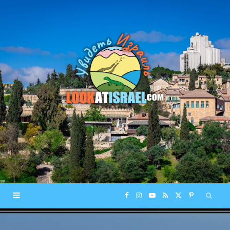
F
I
Y
R
X
P
a
n
o
S
(
i