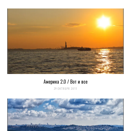
Очень похоже на тилт эффект. На 12 фокус
явно искусственный!
Загрузка...
k0ev
REPLY
13 ЛЕТ AGO
Америка 2.0 / Вот и все
аааа… значит я вас не правильно
29 ОКТЯБРЯ 2011
понял. тилт имеет место быть
Загрузка...