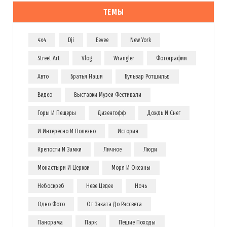
ТЕМЫ
4x4
Dji
Eevee
New York
Street Art
Vlog
Wrangler
Фотографии
Авто
Братья Наши
Бульвар Ротшильд
Видео
Выставки Музеи Фестивали
Горы И Пещеры
Дизенгофф
Дождь И Снег
И Интересно И Полезно
История
Крепости И Замки
Личное
Люди
Монастыри И Церкви
Моря И Океаны
Небоскреб
Неве Цедек
Ночь
Одно Фото
От Заката До Рассвета
Панорама
Парк
Пешие Походы