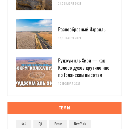
21 ДЕКАБРЯ 2021
Разнообразный Израиль
17 ДЕКАБРЯ 2021
Руджум эль Хири — как
Колесо духов крутило нас
по Голанским высотам
10 НОЯБРЯ 2021
ТЕМЫ
4x4
Dji
Eevee
New York