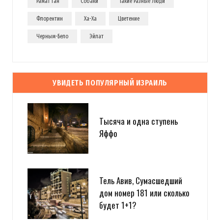
Рамат Ган
Собаки
Такие Разные Люди
Флорентин
Ха-Ха
Цветение
Черным-Бело
Эйлат
УВИДЕТЬ ПОПУЛЯРНЫЙ ИЗРАИЛЬ
Тысяча и одна ступень
Яффо
Тель Авив, Сумасшедший
дом номер 181 или сколько
будет 1+1?