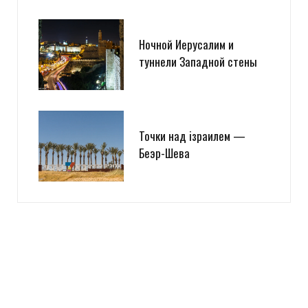
Ночной Иерусалим и
туннели Западной стены
Точки над iзраилем —
Беэр-Шева