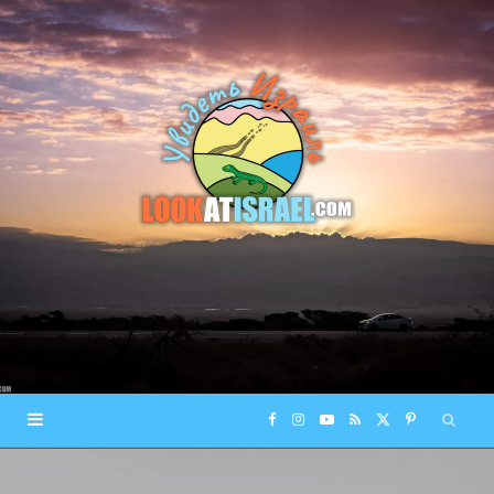
F
I
Y
R
X
P
a
n
o
S
(
i