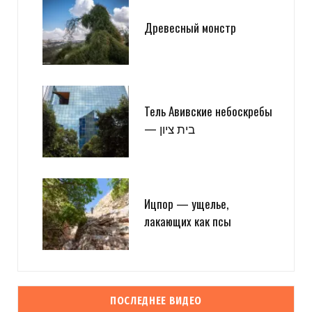
Древесный монстр
Тель Авивские небоскребы
— בית ציון
Ицпор — ущелье,
лакающих как псы
ПОСЛЕДНЕЕ ВИДЕО