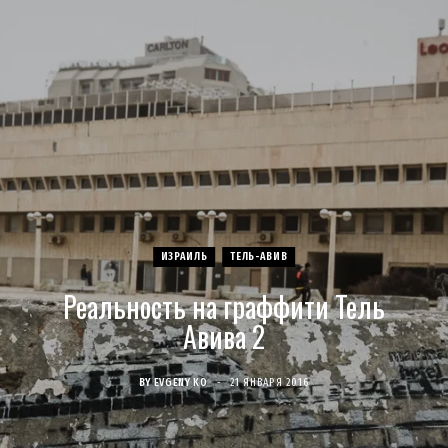
c
s
u
S
T
n
e
t
T
w
t
b
a
u
i
e
o
g
b
t
r
o
r
e
t
e
ИЗРАИЛЬ
ТЕЛЬ-АВИВ
k
a
e
s
Реальность на граффити Тель
m
r
t
Авива 2
)
BY
EVGENY KO
21 ЯНВАРЯ 2016