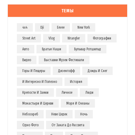
ТЕМЫ
4x4
Dji
Eevee
New York
Street Art
Vlog
Wrangler
Фотографии
Авто
Братья Наши
Бульвар Ротшильд
Видео
Выставки Музеи Фестивали
Горы И Пещеры
Дизенгофф
Дождь И Снег
И Интересно И Полезно
История
Крепости И Замки
Личное
Люди
Монастыри И Церкви
Моря И Океаны
Небоскреб
Неве Цедек
Ночь
Одно Фото
От Заката До Рассвета