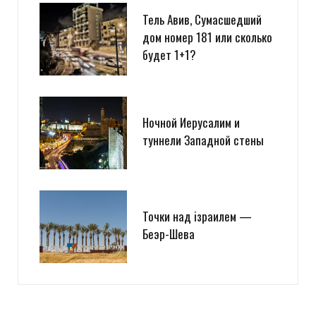
Тель Авив, Сумасшедший
дом номер 181 или сколько
будет 1+1?
Ночной Иерусалим и
туннели Западной стены
Точки над iзраилем —
Беэр-Шева