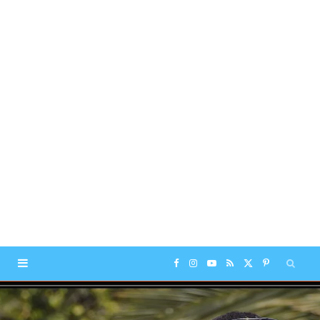
F
I
Y
R
X
P
a
n
o
S
(
i