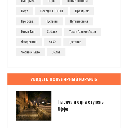
Панорама
Парк
Пешие Походы
Порт
Походы С ПИОН
Праздник
Природа
Пустыня
Путешествия
Рамат Ган
Собаки
Такие Разные Люди
Флорентин
Ха-Ха
Цветение
Черным-Бело
Эйлат
УВИДЕТЬ ПОПУЛЯРНЫЙ ИЗРАИЛЬ
Тысяча и одна ступень
Яффо