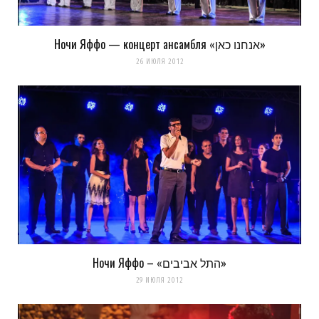
Ночи Яффо — концерт ансамбля «אנחנו כאן»
Сохранить моё имя, email и адрес сайта в этом браузере для
26 ИЮЛЯ 2012
последующих моих комментариев.
Уведомить меня о новых комментариях по email.
Уведомлять меня о новых записях почтой.
Оповещать о новых
комментариях. А можно просто
подписаться на комментарии
Ночи Яффо – «התל אביבים»
29 ИЮЛЯ 2012