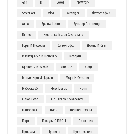
4x4
Dji
Eevee
New York
Street Art
Vlog
Wrangler
Фотографии
Авто
Братья Наши
Бульвар Ротшильд
Видео
Выставки Музеи Фестивали
Горы И Пещеры
Дизенгофф
Дождь И Снег
И Интересно И Полезно
История
Крепости И Замки
Личное
Люди
Монастыри И Церкви
Моря И Океаны
Небоскреб
Неве Цедек
Ночь
Одно Фото
От Заката До Рассвета
Панорама
Парк
Пешие Походы
Порт
Походы С ПИОН
Праздник
Природа
Пустыня
Путешествия