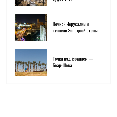
Ночной Иерусалим и
туннели Западной стены
Точки над iзраилем —
Беэр-Шева