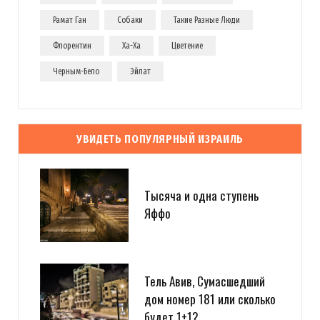
Рамат Ган
Собаки
Такие Разные Люди
Флорентин
Ха-Ха
Цветение
Черным-Бело
Эйлат
УВИДЕТЬ ПОПУЛЯРНЫЙ ИЗРАИЛЬ
Тысяча и одна ступень
Яффо
Тель Авив, Сумасшедший
дом номер 181 или сколько
будет 1+1?