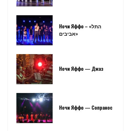
Ночи Яффо – «התל
אביבים»
Ночи Яффо — Джаз
Ночи Яффо — Сопранос