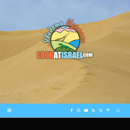
F
I
Y
R
X
P
a
n
o
S
(
i