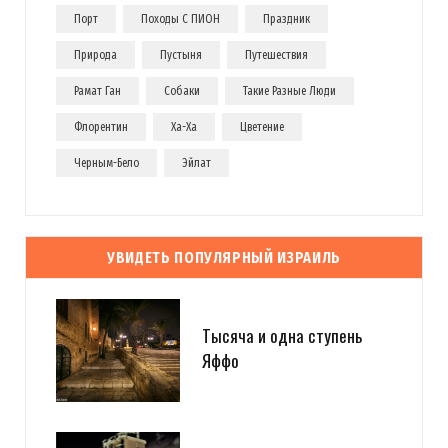
Порт
Походы С ПИОН
Праздник
Природа
Пустыня
Путешествия
Рамат Ган
Собаки
Такие Разные Люди
Флорентин
Ха-Ха
Цветение
Черным-Бело
Эйлат
УВИДЕТЬ ПОПУЛЯРНЫЙ ИЗРАИЛЬ
Тысяча и одна ступень
Яффо