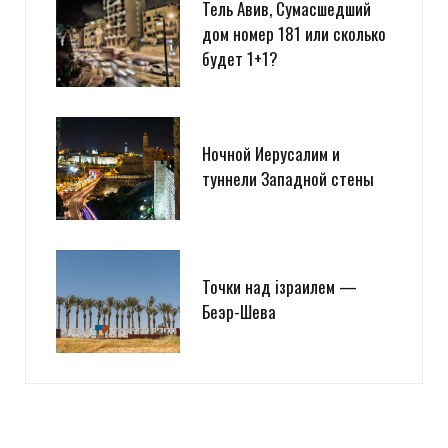
Тель Авив, Сумасшедший
дом номер 181 или сколько
будет 1+1?
Ночной Иерусалим и
туннели Западной стены
Точки над iзраилем —
Беэр-Шева