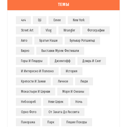
ТЕМЫ
4x4
Dji
Eevee
New York
Street Art
Vlog
Wrangler
Фотографии
Авто
Братья Наши
Бульвар Ротшильд
Видео
Выставки Музеи Фестивали
Горы И Пещеры
Дизенгофф
Дождь И Снег
И Интересно И Полезно
История
Крепости И Замки
Личное
Люди
Монастыри И Церкви
Моря И Океаны
Небоскреб
Неве Цедек
Ночь
Одно Фото
От Заката До Рассвета
Панорама
Парк
Пешие Походы