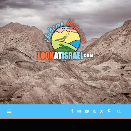
F
I
Y
R
X
P
a
n
o
S
(
i