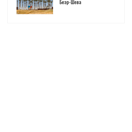
Беэр-Шева