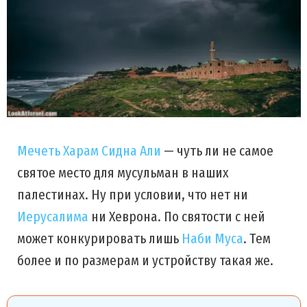
Мечеть Харам Сидна Али
— чуть ли не самое
святое место для мусульман в наших
палестинах. Ну при условии, что нет ни
Иерусалима
ни Хеврона. По святости с ней
может конкурировать лишь
Наби Муса
. Тем
более и по размерам и устройству такая же.