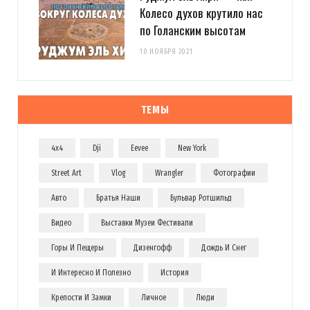
Колесо духов крутило нас
по Голанским высотам
10 НОЯБРЯ 2021
ТЕМЫ
4x4
Dji
Eevee
New York
Street Art
Vlog
Wrangler
Фотографии
Авто
Братья Наши
Бульвар Ротшильд
Видео
Выставки Музеи Фестивали
Горы И Пещеры
Дизенгофф
Дождь И Снег
И Интересно И Полезно
История
Крепости И Замки
Личное
Люди