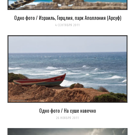
Одно фото / Израиль, Герцлия, парк Аполлония (Арсуф)
Сохранить моё имя, email и адрес сайта в этом браузере для
4 СЕНТЯБРЯ 2011
последующих моих комментариев.
Уведомить меня о новых комментариях по email.
Уведомлять меня о новых записях почтой.
Оповещать о новых
комментариях. А можно просто
подписаться на комментарии
Одно фото / На суше навечно
26 НОЯБРЯ 2011