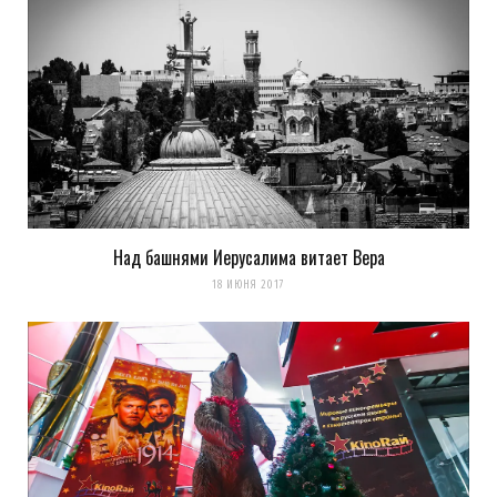
Над башнями Иерусалима витает Вера
18 ИЮНЯ 2017