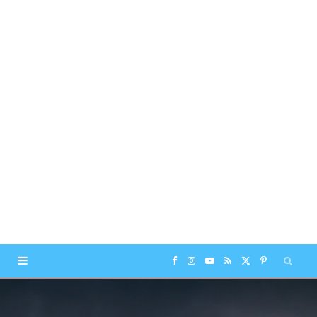
F
I
Y
R
X
P
a
n
o
S
(
i