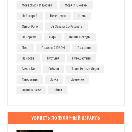
Монастыри И Церкви
Моря И Океаны
Небоскреб
Неве Цедек
Ночь
Одно Фото
От Заката До Рассвета
Панорама
Парк
Пешие Походы
Порт
Походы С ПИОН
Праздник
Природа
Пустыня
Путешествия
Рамат Ган
Собаки
Такие Разные Люди
Флорентин
Ха-Ха
Цветение
Черным-Бело
Эйлат
УВИДЕТЬ ПОПУЛЯРНЫЙ ИЗРАИЛЬ