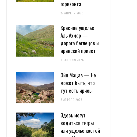
горизонта
27 АПРЕЛЯ 2026
Красное ущелье
Аль Ахмар —
дорога беглецов и
иранский привет
13 АПРЕЛЯ 2026
Эйн Мацав — Не
может быть, что
тут есть ирисы
5 АПРЕЛЯ 2026
Здесь могут
водиться тигры
или ущелье костей