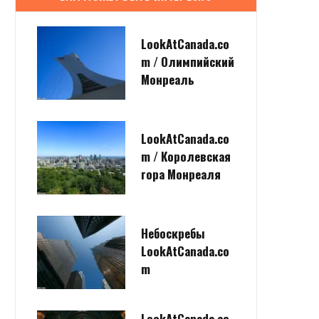
LookAtCanada.co
m / Олимпийский
Монреаль
LookAtCanada.co
m / Королевская
гора Монреаля
Небоскребы
LookAtCanada.co
m
LookAtCanada.co