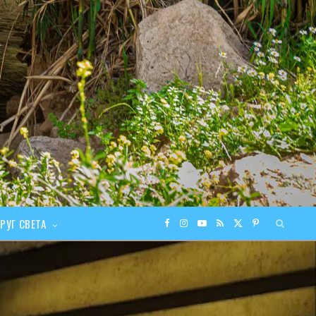
РУГ СВЕТА
F
I
Y
R
X
P
a
n
o
S
(
i
c
s
u
S
T
n