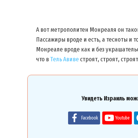
А вот метрополитен Монреаля он тако
Пассажиры вроде и есть, а тесноты и т
Монреале вроде как и без украшательс
что в
Тель Авиве
строят, строят, строя
Увидеть Израиль мож
Facebook
Youtube