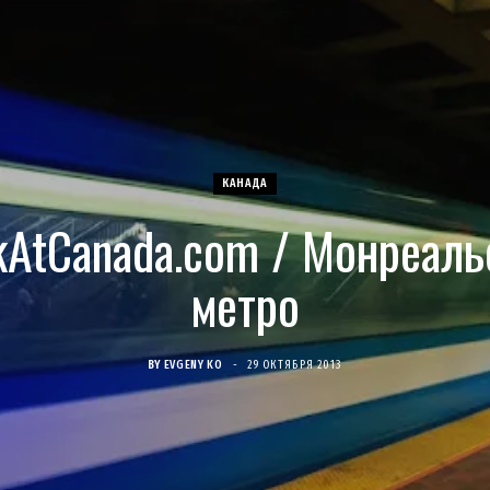
КАНАДА
kAtCanada.com / Монреаль
метро
BY
EVGENY KO
29 ОКТЯБРЯ 2013