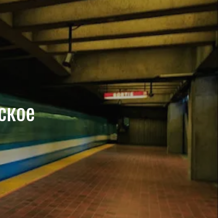
e
t
T
w
t
b
a
u
i
e
o
g
b
t
r
o
r
e
t
e
ское
k
a
e
s
m
r
t
)