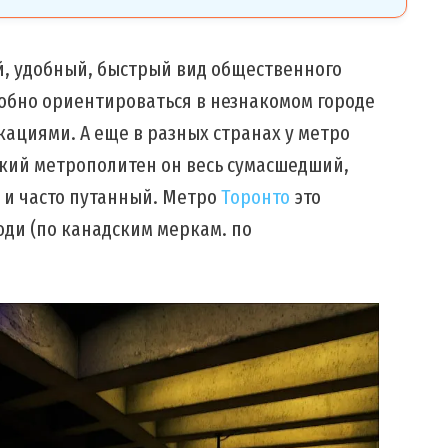
ый, удобный, быстрый вид общественного
добно ориентироваться в незнакомом городе
кациями. А еще в разных странах у метро
кий метрополитен он весь сумасшедший,
 и часто путанный. Метро
Торонто
это
юди (по канадским меркам. по