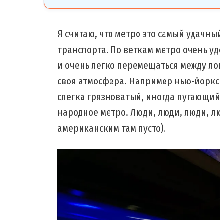
Я считаю, что метро это самый удачн
транспорта. По веткам метро очень у
и очень легко перемещаться между ло
своя атмосфера. Например нью-йоркс
слегка грязноватый, иногда пугающий
народное метро. Люди, люди, люди, л
американским там пусто).