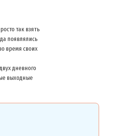
росто так взять
уда появлялись
во время своих
 двух дневного
вые выходные