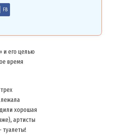
FB
 и его целью
ное время
 трех
е лежала
одили хорошая
зже), артисты
— туалеты!