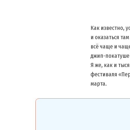
Как известно, у
и оказаться та
всё чаще и чащ
джип-покатушек
Я же, как и тыс
фестиваля «Пе
марта.