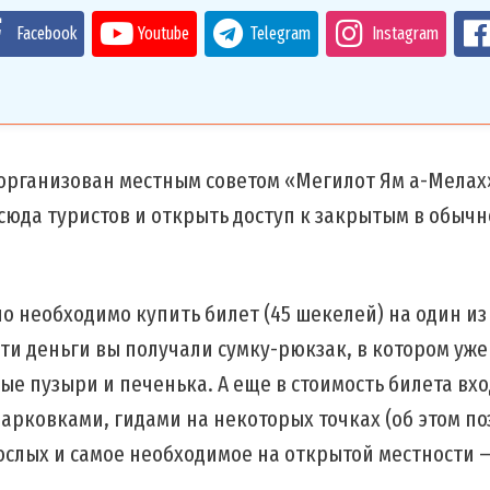
Facebook
Youtube
Telegram
Instagram
организован местным советом «Мегилот Ям а-Мелах»
сюда туристов и открыть доступ к закрытым в обыч
о необходимо купить билет (45 шекелей) на один из
эти деньги вы получали сумку-рюкзак, в котором уж
ые пузыри и печенька. А еще в стоимость билета вх
арковками, гидами на некоторых точках (об этом по
рослых и самое необходимое на открытой местности 