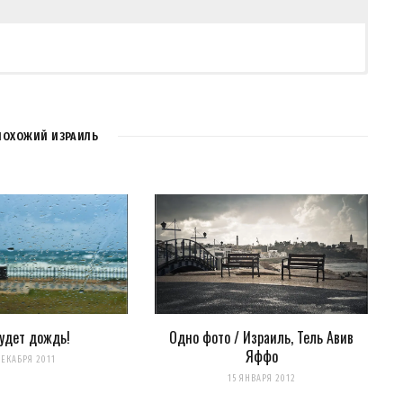
ПОХОЖИЙ ИЗРАИЛЬ
удет дождь!
Одно фото / Израиль, Тель Авив
Яффо
для последующих моих комментариев.
ДЕКАБРЯ 2011
15 ЯНВАРЯ 2012