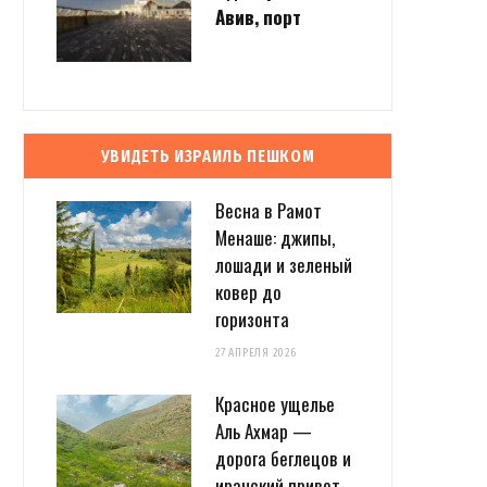
Авив, порт
УВИДЕТЬ ИЗРАИЛЬ ПЕШКОМ
Весна в Рамот
Менаше: джипы,
лошади и зеленый
ковер до
горизонта
27 АПРЕЛЯ 2026
Красное ущелье
Аль Ахмар —
дорога беглецов и
иранский привет