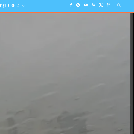
РУГ СВЕТА
F
I
Y
R
X
P
a
n
o
S
(
i
c
s
u
S
T
n
e
t
T
w
t
b
a
u
i
e
o
g
b
t
r
o
r
e
t
e
k
a
e
s
m
r
t
)