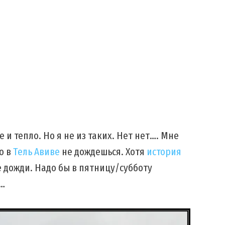
 и тепло. Но я не из таких. Нет нет…. Мне
о в
Тель Авиве
не дождешься. Хотя
история
е дожди. Надо бы в пятницу/субботу
и…