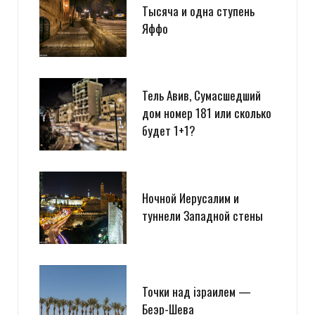
Тысяча и одна ступень
Яффо
Тель Авив, Сумасшедший
дом номер 181 или сколько
будет 1+1?
Ночной Иерусалим и
туннели Западной стены
Точки над iзраилем —
Беэр-Шева