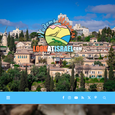
F
I
Y
R
X
P
a
n
o
S
(
i