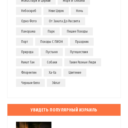
Монастыри И Церкви
Моря И Океаны
Небоскреб
Неве Цедек
Ночь
Одно Фото
От Заката До Рассвета
Панорама
Парк
Пешие Походы
Порт
Походы С ПИОН
Праздник
Природа
Пустыня
Путешествия
Рамат Ган
Собаки
Такие Разные Люди
Флорентин
Ха-Ха
Цветение
Черным-Бело
Эйлат
УВИДЕТЬ ПОПУЛЯРНЫЙ ИЗРАИЛЬ