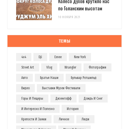
Колесо духов крутило нас
по Голанским высотам
10 НОЯБРЯ 2021
ТЕМЫ
4x4
Dji
Eevee
New York
Street Art
Vlog
Wrangler
Фотографии
Авто
Братья Наши
Бульвар Ротшильд
Видео
Выставки Музеи Фестивали
Горы И Пещеры
Дизенгофф
Дождь И Снег
И Интересно И Полезно
История
Крепости И Замки
Личное
Люди