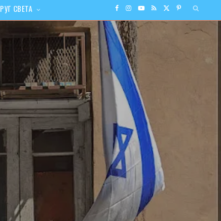
РУГ СВЕТА
F
I
Y
R
X
P
a
n
o
S
(
i
c
s
u
S
T
n
e
t
T
w
t
b
a
u
i
e
o
g
b
t
r
o
r
e
t
e
k
a
e
s
m
r
t
)