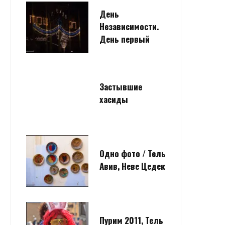
День
Независимости.
День первый
Застывшие
хасиды
Одно фото / Тель
Авив, Неве Цедек
Пурим 2011, Тель