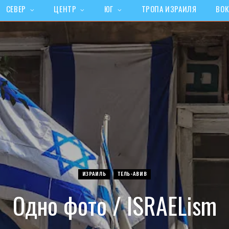
СЕВЕР
ЦЕНТР
ЮГ
ТРОПА ИЗРАИЛЯ
ВОК
ИЗРАИЛЬ
ТЕЛЬ-АВИВ
Одно фото / ISRAELism