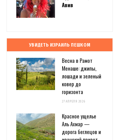
Авив
УВИДЕТЬ ИЗРАИЛЬ ПЕШКОМ
Весна в Рамот
Менаше: джипы,
лошади и зеленый
ковер до
горизонта
27 АПРЕЛЯ 2026
Красное ущелье
Аль Ахмар —
дорога беглецов и
иранский привет