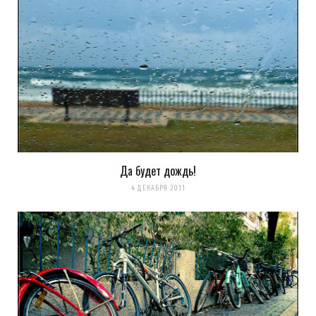
Elvis
14 ЛЕТ AGO
Вчера у меня была похожая картина, как на втором снимке,
только пиво было бельгийское :)
Продолжай бить свой рекорд, доведи его до одной минуты ;)
Загрузка...
Да будет дождь!
4 ДЕКАБРЯ 2011
k0ev
REPLY
14 ЛЕТ AGO
минута это конечно перебор, но 15 надо взять
Загрузка...