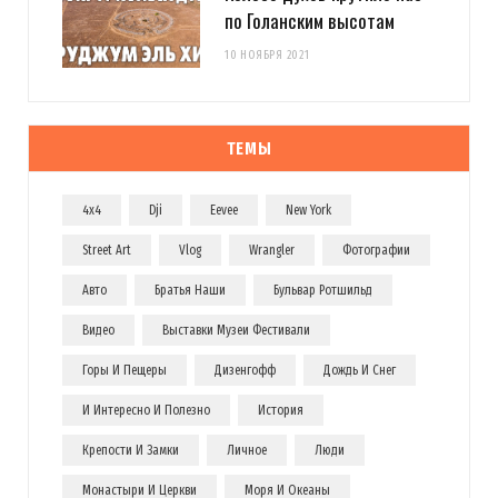
по Голанским высотам
10 НОЯБРЯ 2021
ТЕМЫ
4x4
Dji
Eevee
New York
Street Art
Vlog
Wrangler
Фотографии
Авто
Братья Наши
Бульвар Ротшильд
Видео
Выставки Музеи Фестивали
Горы И Пещеры
Дизенгофф
Дождь И Снег
И Интересно И Полезно
История
Крепости И Замки
Личное
Люди
Монастыри И Церкви
Моря И Океаны