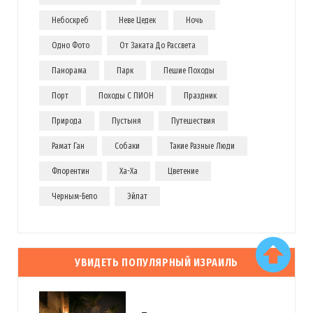
Небоскреб
Неве Цедек
Ночь
Одно Фото
От Заката До Рассвета
Панорама
Парк
Пешие Походы
Порт
Походы С ПИОН
Праздник
Природа
Пустыня
Путешествия
Рамат Ган
Собаки
Такие Разные Люди
Флорентин
Ха-Ха
Цветение
Черным-Бело
Эйлат
УВИДЕТЬ ПОПУЛЯРНЫЙ ИЗРАИЛЬ