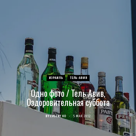
c
s
u
S
T
n
e
t
T
w
t
b
a
u
i
e
o
g
b
t
r
o
r
e
t
e
ИЗРАИЛЬ
ТЕЛЬ-АВИВ
k
a
e
s
Одно фото / Тель Авив,
m
r
t
Оздоровительная суббота
)
BY
EVGENY KO
5 МАЯ 2012