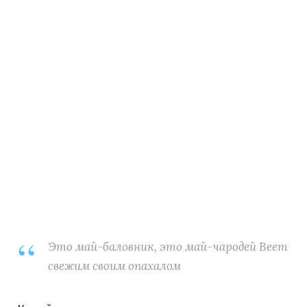
Это май-баловник, это май-чародей Веет
свежим своим опахалом