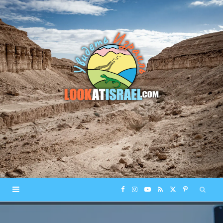
F
I
Y
R
X
P
a
n
o
S
(
i