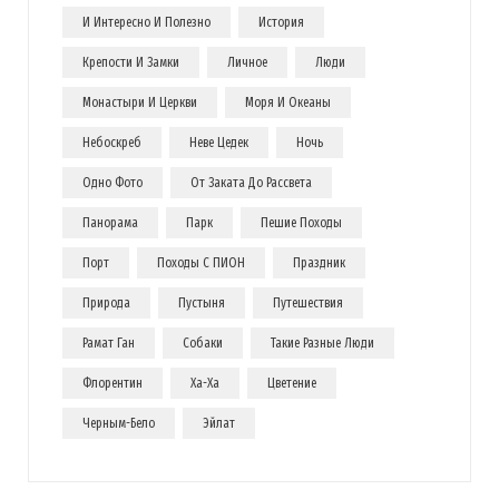
И Интересно И Полезно
История
Крепости И Замки
Личное
Люди
Монастыри И Церкви
Моря И Океаны
Небоскреб
Неве Цедек
Ночь
Одно Фото
От Заката До Рассвета
Панорама
Парк
Пешие Походы
Порт
Походы С ПИОН
Праздник
Природа
Пустыня
Путешествия
Рамат Ган
Собаки
Такие Разные Люди
Флорентин
Ха-Ха
Цветение
Черным-Бело
Эйлат