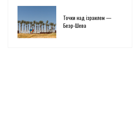
Точки над iзраилем —
Беэр-Шева