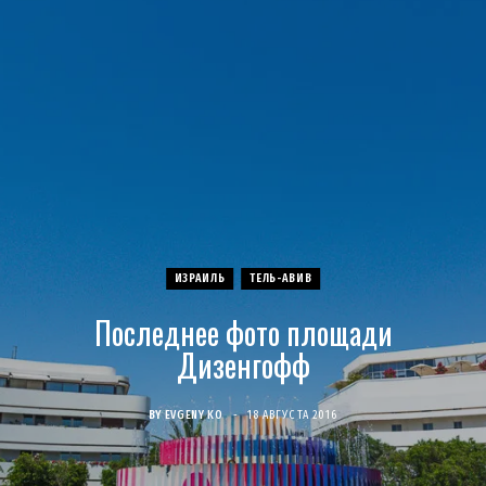
c
s
u
S
T
n
e
t
T
w
t
b
a
u
i
e
o
g
b
t
r
o
r
e
t
e
ИЗРАИЛЬ
ТЕЛЬ-АВИВ
k
a
e
s
Последнее фото площади
m
r
t
Дизенгофф
)
BY
EVGENY KO
18 АВГУСТА 2016