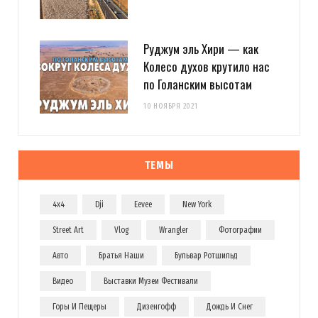
Руджум эль Хири — как
Колесо духов крутило нас
по Голанским высотам
10 НОЯБРЯ 2021
ТЕМЫ
4x4
Dji
Eevee
New York
Street Art
Vlog
Wrangler
Фотографии
Авто
Братья Наши
Бульвар Ротшильд
Видео
Выставки Музеи Фестивали
Горы И Пещеры
Дизенгофф
Дождь И Снег