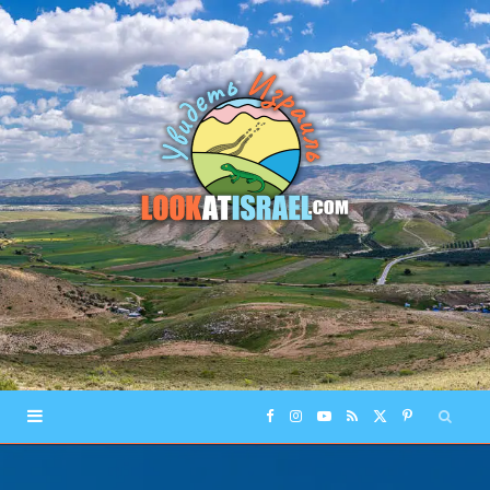
F
I
Y
R
X
P
a
n
o
S
(
i