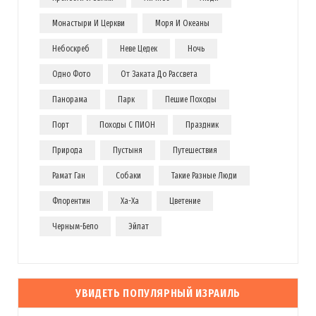
Монастыри И Церкви
Моря И Океаны
Небоскреб
Неве Цедек
Ночь
Одно Фото
От Заката До Рассвета
Панорама
Парк
Пешие Походы
Порт
Походы С ПИОН
Праздник
Природа
Пустыня
Путешествия
Рамат Ган
Собаки
Такие Разные Люди
Флорентин
Ха-Ха
Цветение
Черным-Бело
Эйлат
УВИДЕТЬ ПОПУЛЯРНЫЙ ИЗРАИЛЬ