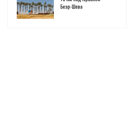
Беэр-Шева