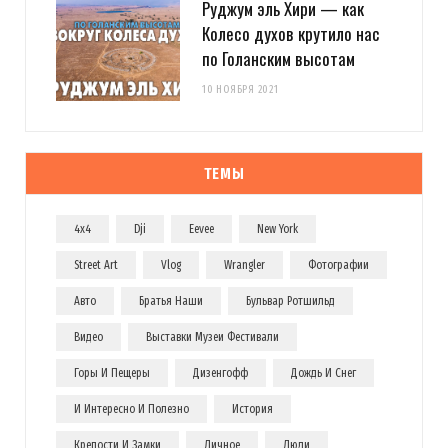
Руджум эль Хири — как
Колесо духов крутило нас
по Голанским высотам
10 НОЯБРЯ 2021
ТЕМЫ
4x4
Dji
Eevee
New York
Street Art
Vlog
Wrangler
Фотографии
Авто
Братья Наши
Бульвар Ротшильд
Видео
Выставки Музеи Фестивали
Горы И Пещеры
Дизенгофф
Дождь И Снег
И Интересно И Полезно
История
Крепости И Замки
Личное
Люди