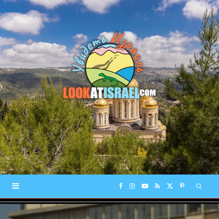
F
I
Y
R
X
P
a
n
o
S
(
i