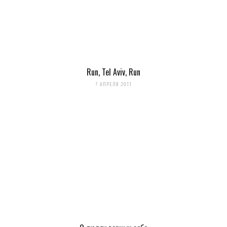
Оповещать о новых
комментариях. А можно просто
подписаться на комментарии
Run, Tel Aviv, Run
7 АПРЕЛЯ 2011