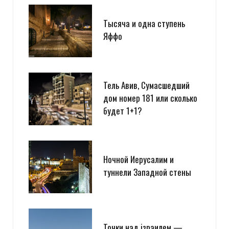
Тысяча и одна ступень
Яффо
Тель Авив, Сумасшедший
дом номер 181 или сколько
будет 1+1?
Ночной Иерусалим и
туннели Западной стены
Точки над iзраилем —