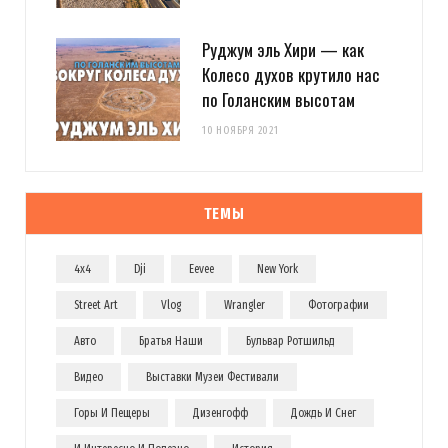
Руджум эль Хири — как
Колесо духов крутило нас
по Голанским высотам
10 НОЯБРЯ 2021
ТЕМЫ
4x4
Dji
Eevee
New York
Street Art
Vlog
Wrangler
Фотографии
Авто
Братья Наши
Бульвар Ротшильд
Видео
Выставки Музеи Фестивали
Горы И Пещеры
Дизенгофф
Дождь И Снег