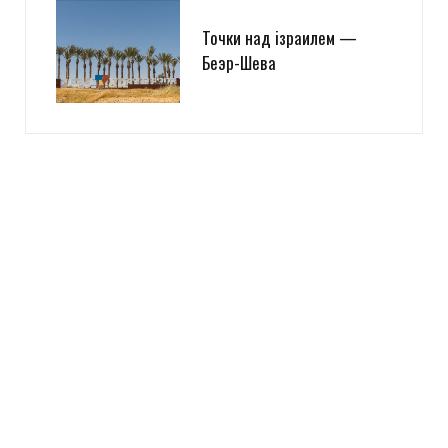
Точки над iзраилем —
Беэр-Шева