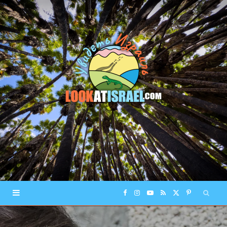
F
I
Y
R
X
P
a
n
o
S
(
i