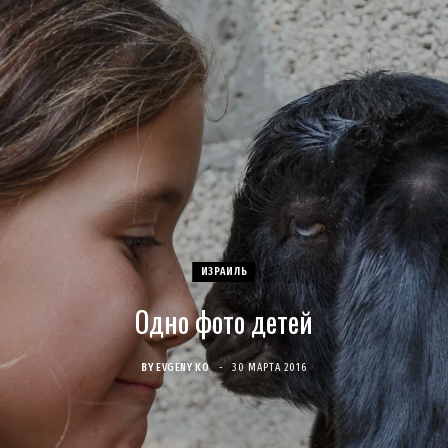
c
s
u
S
T
n
e
t
T
w
t
b
a
u
i
e
o
g
b
t
r
o
r
e
t
e
k
a
e
s
ИЗРАИЛЬ
Одно фото детей
m
r
t
)
BY
EVGENY KO
30 МАРТА 2016