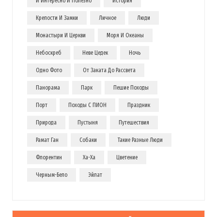
И Интересно И Полезно
История
Крепости И Замки
Личное
Люди
Монастыри И Церкви
Моря И Океаны
Небоскреб
Неве Цедек
Ночь
Одно Фото
От Заката До Рассвета
Панорама
Парк
Пешие Походы
Порт
Походы С ПИОН
Праздник
Природа
Пустыня
Путешествия
Рамат Ган
Собаки
Такие Разные Люди
Флорентин
Ха-Ха
Цветение
Черным-Бело
Эйлат