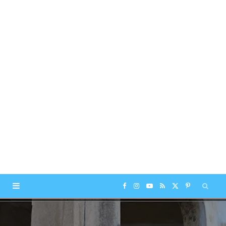
F
I
Y
R
X
P
a
n
o
S
(
i