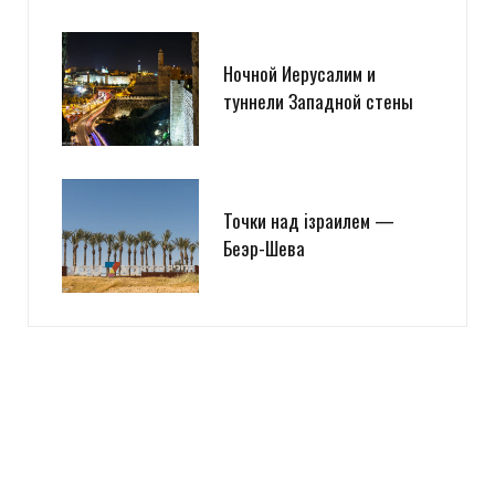
Ночной Иерусалим и
туннели Западной стены
Точки над iзраилем —
Беэр-Шева