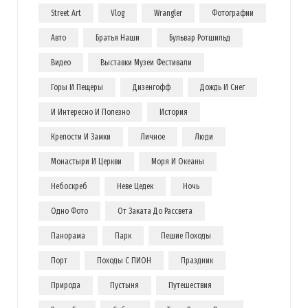
Street Art
Vlog
Wrangler
Фотографии
Авто
Братья Наши
Бульвар Ротшильд
Видео
Выставки Музеи Фестивали
Горы И Пещеры
Дизенгофф
Дождь И Снег
И Интересно И Полезно
История
Крепости И Замки
Личное
Люди
Монастыри И Церкви
Моря И Океаны
Небоскреб
Неве Цедек
Ночь
Одно Фото
От Заката До Рассвета
Панорама
Парк
Пешие Походы
Порт
Походы С ПИОН
Праздник
Природа
Пустыня
Путешествия