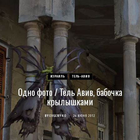
c
s
u
S
T
n
e
t
T
w
t
b
a
u
i
e
o
g
b
t
r
o
r
e
t
e
ИЗРАИЛЬ
ТЕЛЬ-АВИВ
k
a
e
s
Одно фото / Тель Авив, бабочка
m
r
t
крылышками
)
BY
EVGENY KO
24 ИЮНЯ 2012