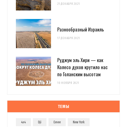
21 ДЕКАБРЯ 2021
Разнообразный Израиль
17 ДЕКАБРЯ 2021
Руджум эль Хири — как
Колесо духов крутило нас
по Голанским высотам
10 НОЯБРЯ 2021
ТЕМЫ
4x4
Dji
Eevee
New York