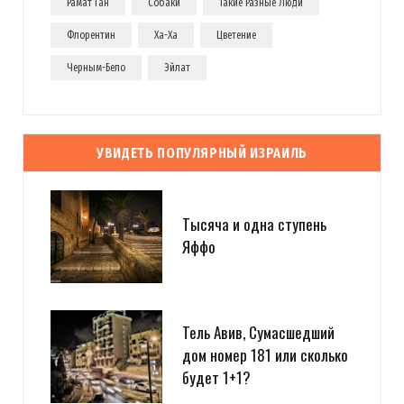
Рамат Ган
Собаки
Такие Разные Люди
Флорентин
Ха-Ха
Цветение
Черным-Бело
Эйлат
УВИДЕТЬ ПОПУЛЯРНЫЙ ИЗРАИЛЬ
Тысяча и одна ступень
Яффо
Тель Авив, Сумасшедший
дом номер 181 или сколько
будет 1+1?