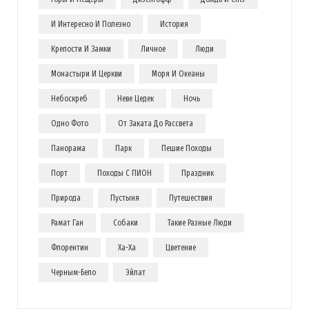
И Интересно И Полезно
История
Крепости И Замки
Личное
Люди
Монастыри И Церкви
Моря И Океаны
Небоскреб
Неве Цедек
Ночь
Одно Фото
От Заката До Рассвета
Панорама
Парк
Пешие Походы
Порт
Походы С ПИОН
Праздник
Природа
Пустыня
Путешествия
Рамат Ган
Собаки
Такие Разные Люди
Флорентин
Ха-Ха
Цветение
Черным-Бело
Эйлат