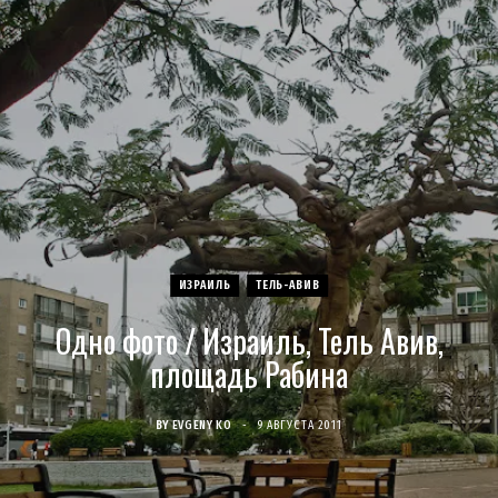
c
s
u
S
T
n
e
t
T
w
t
b
a
u
i
e
o
g
b
t
r
o
r
e
t
e
ИЗРАИЛЬ
ТЕЛЬ-АВИВ
k
a
e
s
Одно фото / Израиль, Тель Авив,
m
r
t
площадь Рабина
)
BY
EVGENY KO
9 АВГУСТА 2011