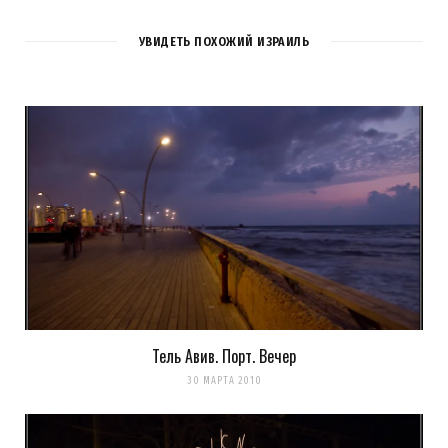
2
КОММЕНТАРИЯ
УВИДЕТЬ ПОХОЖИЙ ИЗРАИЛЬ
Daiver
REPLY
15 ЛЕТ AGO
Класс, чистенько так и прохладно вроде бы ) туда бы с
ноутбуком из этой жары свалить )
Загрузка...
Тель Авив. Порт. Вечер
30 МАРТА 2010
k0ev
REPLY
15 ЛЕТ AGO