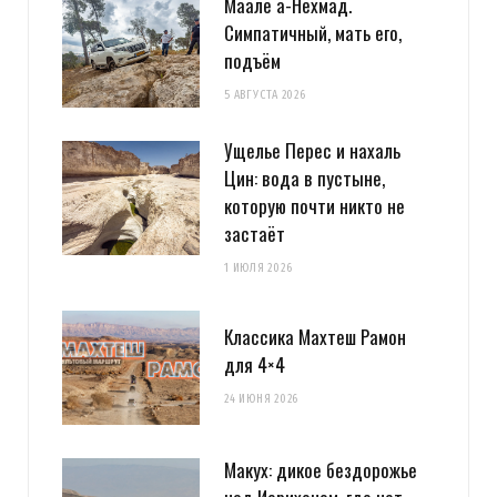
Маале а-Нехмад.
Симпатичный, мать его,
подъём
5 АВГУСТА 2026
Ущелье Перес и нахаль
Цин: вода в пустыне,
которую почти никто не
застаёт
1 ИЮЛЯ 2026
Классика Махтеш Рамон
для 4×4
24 ИЮНЯ 2026
Макух: дикое бездорожье