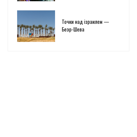
Точки над iзраилем —
Беэр-Шева