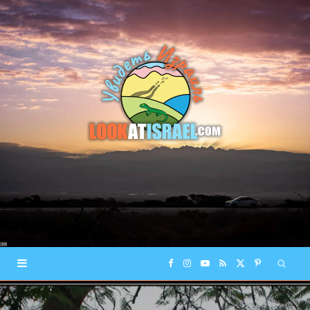
F
I
Y
R
X
P
a
n
o
S
(
i