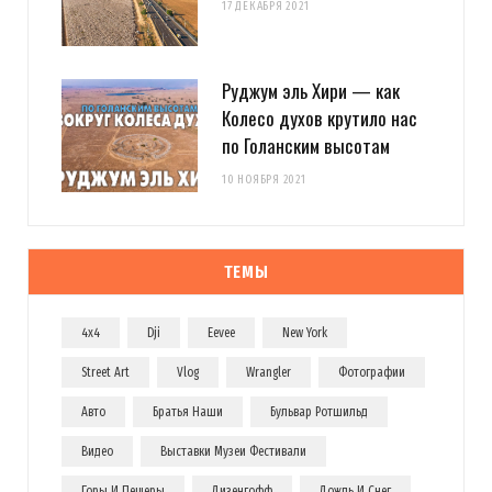
17 ДЕКАБРЯ 2021
Руджум эль Хири — как
Колесо духов крутило нас
по Голанским высотам
10 НОЯБРЯ 2021
ТЕМЫ
4x4
Dji
Eevee
New York
Street Art
Vlog
Wrangler
Фотографии
Авто
Братья Наши
Бульвар Ротшильд
Видео
Выставки Музеи Фестивали
Горы И Пещеры
Дизенгофф
Дождь И Снег