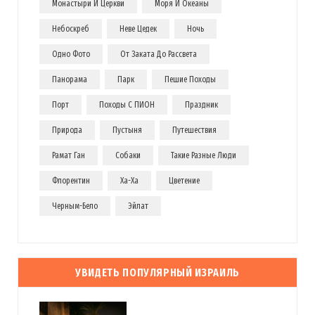
Монастыри И Церкви
Моря И Океаны
Небоскреб
Неве Цедек
Ночь
Одно Фото
От Заката До Рассвета
Панорама
Парк
Пешие Походы
Порт
Походы С ПИОН
Праздник
Природа
Пустыня
Путешествия
Рамат Ган
Собаки
Такие Разные Люди
Флорентин
Ха-Ха
Цветение
Черным-Бело
Эйлат
УВИДЕТЬ ПОПУЛЯРНЫЙ ИЗРАИЛЬ