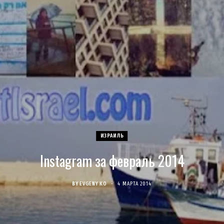
c
s
u
S
T
n
e
t
T
w
t
b
a
u
i
e
o
g
b
t
r
o
r
e
t
e
k
a
e
s
ИЗРАИЛЬ
Instagram за февраль 2014
m
r
t
)
BY
EVGENY KO
4 МАРТА 2014