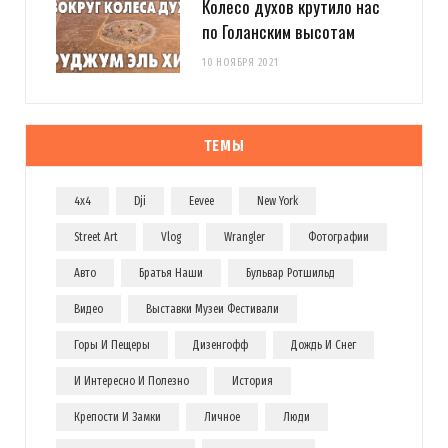
Колесо духов крутило нас
по Голанским высотам
10 НОЯБРЯ 2021
ТЕМЫ
4x4
Dji
Eevee
New York
Street Art
Vlog
Wrangler
Фотографии
Авто
Братья Наши
Бульвар Ротшильд
Видео
Выставки Музеи Фестивали
Горы И Пещеры
Дизенгофф
Дождь И Снег
И Интересно И Полезно
История
Крепости И Замки
Личное
Люди