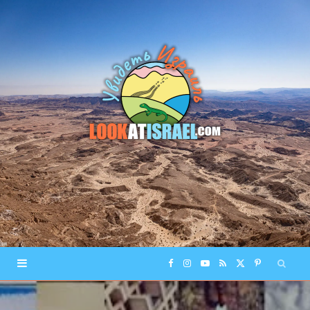
F
I
Y
R
X
P
a
n
o
S
(
i