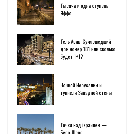
Тысяча и одна ступень
Яффо
Тель Авив, Сумасшедший
дом номер 181 или сколько
будет 1+1?
Ночной Иерусалим и
туннели Западной стены
Точки над iзраилем —
Беэр-Шева