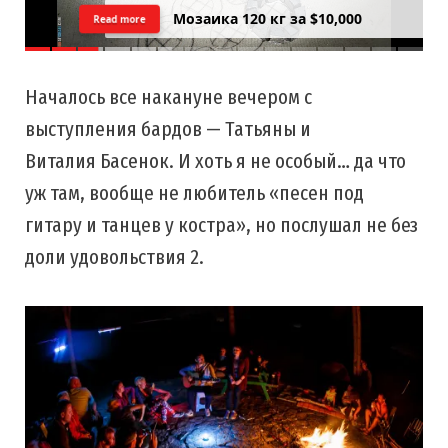
Цреда — Самарийский вид на
Read more
закатний Тель Авив
Началось все накануне вечером с
выступления бардов — Татьяны и
Виталия Басенок. И хоть я не особый… да что
уж там, вообще не любитель «песен под
гитару и танцев у костра», но послушал не без
доли удовольствия 2.