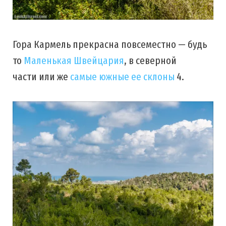
Гора Кармель прекрасна повсеместно — будь
то
Маленькая Швейцария
, в северной
части или же
самые южные ее склоны
4.