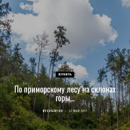
c
s
u
S
T
n
e
t
T
w
t
b
a
u
i
e
o
g
b
t
r
o
r
e
t
e
ИЗРАИЛЬ
k
a
e
s
По приморскому лесу на склонах
m
r
t
горы…
)
BY
EVGENY KO
23 МАЯ 2017