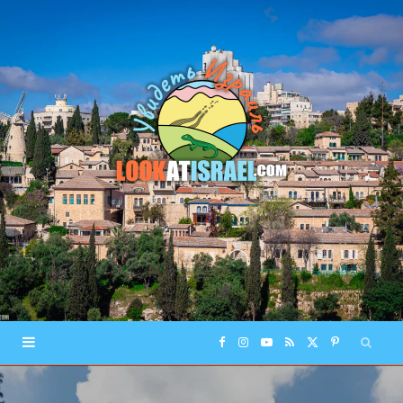
F
I
Y
R
X
P
a
n
o
S
(
i