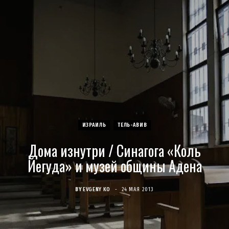
c
s
u
S
T
n
e
t
T
w
t
b
a
u
i
e
o
g
b
t
r
o
r
e
t
e
ИЗРАИЛЬ
ТЕЛЬ-АВИВ
k
a
e
s
Дома изнутри / Синагога «Коль
m
r
t
Йегуда» и музей общины Адена
)
BY
EVGENY KO
24 МАЯ 2013