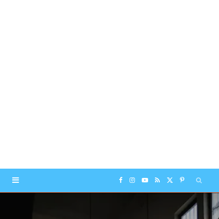
F
I
Y
R
X
P
a
n
o
S
(
i