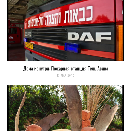
13 ЛЕТ AGO
Отлично, побольше бы таких постов!
Загрузка...
Дома изнутри: Пожарная станция Тель Авива
k0ev
REPLY
13 МАЯ 2010
13 ЛЕТ AGO
стараюсь)
Загрузка...