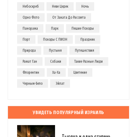
Небоскреб
Неве Цедек
Ночь
Одно Фото
От Заката До Рассвета
Панорама
Парк
Пешие Походы
Порт
Походы С ПИОН
Праздник
Природа
Пустыня
Путешествия
Рамат Ган
Собаки
Такие Разные Люди
Флорентин
Ха-Ха
Цветение
Черным-Бело
Эйлат
УВИДЕТЬ ПОПУЛЯРНЫЙ ИЗРАИЛЬ
Тысяча и одна ступень