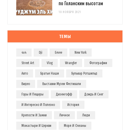
по Голанским высотам
10 НОЯБРЯ 2021
ТЕМЫ
4x4
Dji
Eevee
New York
Street Art
Vlog
Wrangler
Фотографии
Авто
Братья Наши
Бульвар Ротшильд
Видео
Выставки Музеи Фестивали
Горы И Пещеры
Дизенгофф
Дождь И Снег
И Интересно И Полезно
История
Крепости И Замки
Личное
Люди
Монастыри И Церкви
Моря И Океаны