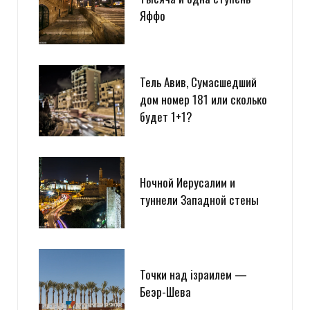
Яффо
Тель Авив, Сумасшедший
дом номер 181 или сколько
будет 1+1?
Ночной Иерусалим и
туннели Западной стены
Точки над iзраилем —
Беэр-Шева