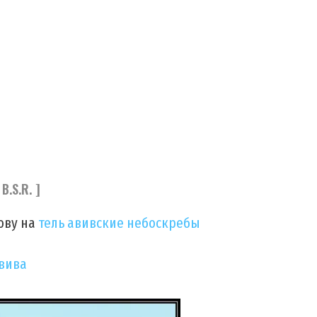
 B.S.R. ]
ову на
тель авивские небоскребы
Авива