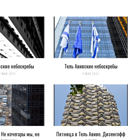
вские небоскребы
Тель Авивские небоскребы
для последующих моих комментариев.
2 МАЯ 2011
9 МАЯ 2011
нтариях. А можно просто
подписаться на комментарии
 Не кочегары мы, не
Пятница в Тель Авиве. Дизенгофф