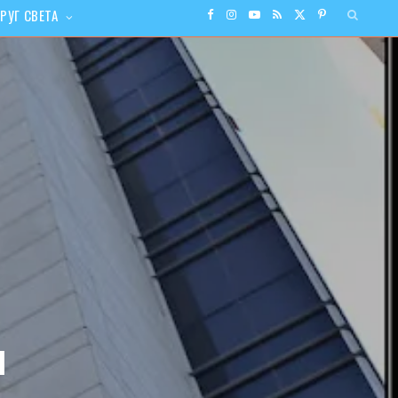
РУГ СВЕТА
F
I
Y
R
X
P
a
n
o
S
(
i
c
s
u
S
T
n
e
t
T
w
t
b
a
u
i
e
o
g
b
t
r
o
r
e
t
e
k
a
e
s
ы
m
r
t
)