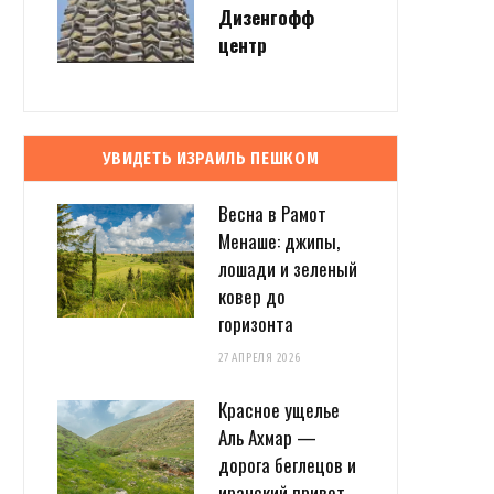
Дизенгофф
центр
УВИДЕТЬ ИЗРАИЛЬ ПЕШКОМ
Весна в Рамот
Менаше: джипы,
лошади и зеленый
ковер до
горизонта
27 АПРЕЛЯ 2026
Красное ущелье
Аль Ахмар —
дорога беглецов и
иранский привет