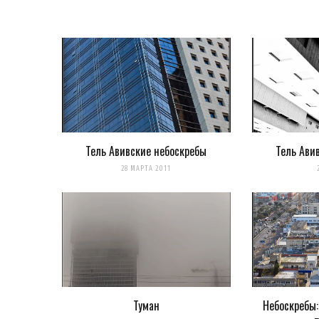
Тель Авивские небоскребы
Тель Ави
Сохранить моё имя, email и адрес сайта в этом браузере 
28 МАРТА 2011
Уведомить меня о новых комментариях по email.
Уведомлять меня о новых записях почтой.
Оповещать о новых комме
Туман
Небоскребы: