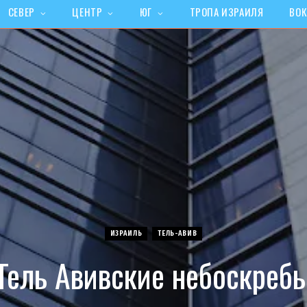
СЕВЕР
ЦЕНТР
ЮГ
ТРОПА ИЗРАИЛЯ
ВОК
ИЗРАИЛЬ
ТЕЛЬ-АВИВ
Тель Авивские небоскреб