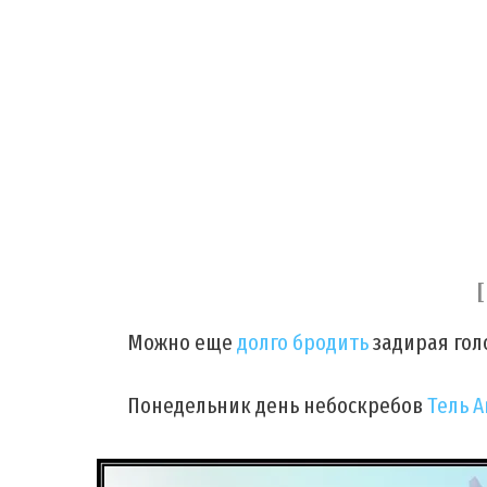
[
Можно еще
долго бродить
задирая гол
Понедельник день небоскребов
Тель 