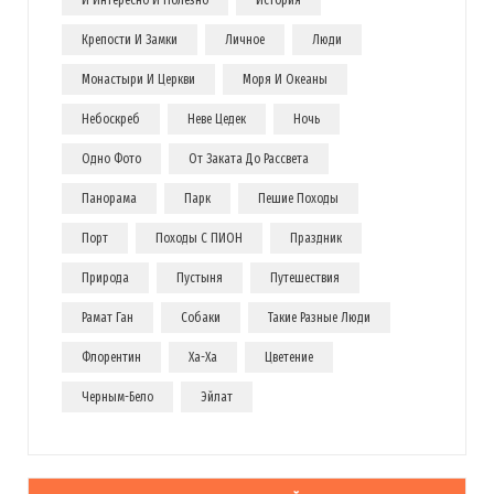
Крепости И Замки
Личное
Люди
Монастыри И Церкви
Моря И Океаны
Небоскреб
Неве Цедек
Ночь
Одно Фото
От Заката До Рассвета
Панорама
Парк
Пешие Походы
Порт
Походы С ПИОН
Праздник
Природа
Пустыня
Путешествия
Рамат Ган
Собаки
Такие Разные Люди
Флорентин
Ха-Ха
Цветение
Черным-Бело
Эйлат