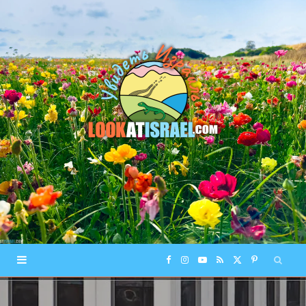
F
I
Y
R
X
P
a
n
o
S
(
i