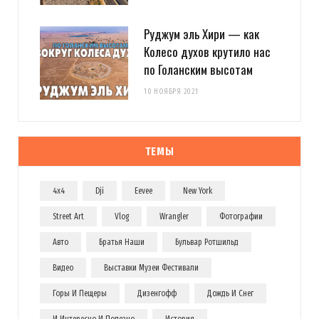
Руджум эль Хири — как
Колесо духов крутило нас
по Голанским высотам
10 НОЯБРЯ 2021
ТЕМЫ
4x4
Dji
Eevee
New York
Street Art
Vlog
Wrangler
Фотографии
Авто
Братья Наши
Бульвар Ротшильд
Видео
Выставки Музеи Фестивали
Горы И Пещеры
Дизенгофф
Дождь И Снег
И Интересно И Полезно
История