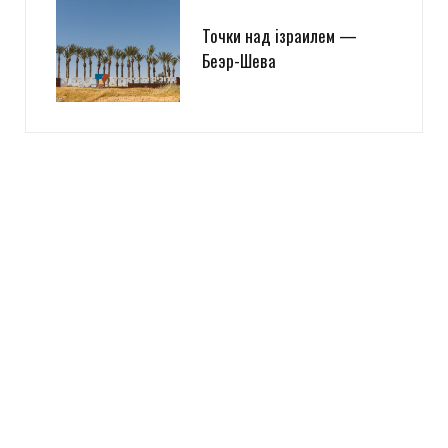
Точки над iзраилем —
Беэр-Шева