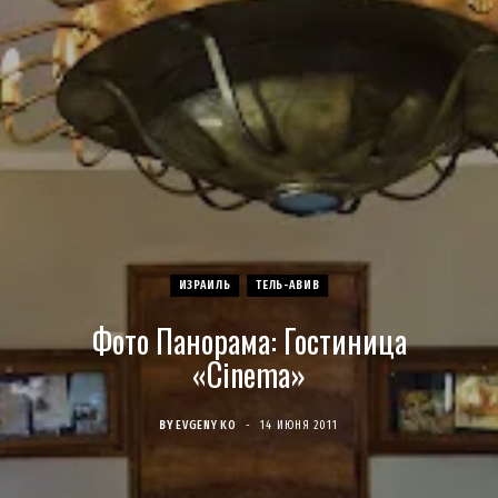
c
s
u
S
T
n
e
t
T
w
t
b
a
u
i
e
o
g
b
t
r
o
r
e
t
e
ИЗРАИЛЬ
ТЕЛЬ-АВИВ
k
a
e
s
Фото Панорама: Гостиница
m
r
t
«Cinema»
)
BY
EVGENY KO
14 ИЮНЯ 2011