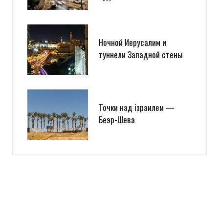
Ночной Иерусалим и
туннели Западной стены
Точки над iзраилем —
Беэр-Шева