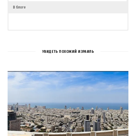
В блоге
1
COMMENT
УВИДЕТЬ ПОХОЖИЙ ИЗРАИЛЬ
Алена
REPLY
15 ЛЕТ AGO
Очень красивый отель, как музей киноматографического
исскуства.
Загрузка...