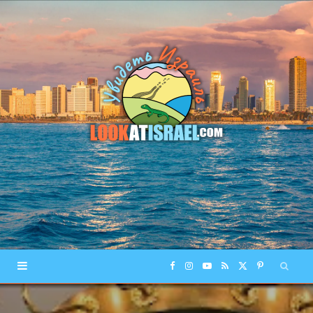
F
I
Y
R
X
P
a
n
o
S
(
i