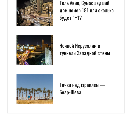
Тель Авив, Сумасшедший
дом номер 181 или сколько
будет 1+1?
Ночной Иерусалим и
туннели Западной стены
Точки над iзраилем —
Беэр-Шева