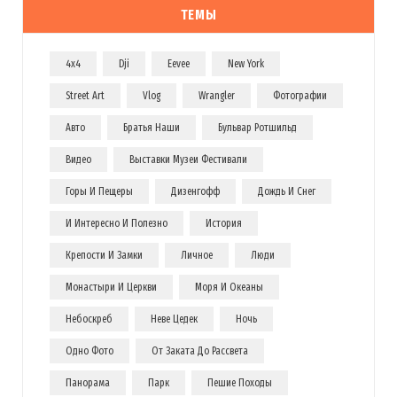
ТЕМЫ
4x4
Dji
Eevee
New York
Street Art
Vlog
Wrangler
Фотографии
Авто
Братья Наши
Бульвар Ротшильд
Видео
Выставки Музеи Фестивали
Горы И Пещеры
Дизенгофф
Дождь И Снег
И Интересно И Полезно
История
Крепости И Замки
Личное
Люди
Монастыри И Церкви
Моря И Океаны
Небоскреб
Неве Цедек
Ночь
Одно Фото
От Заката До Рассвета
Панорама
Парк
Пешие Походы