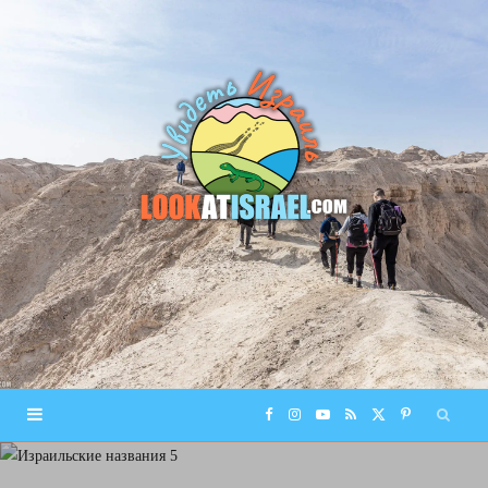
F
I
Y
R
X
P
a
n
o
S
(
i