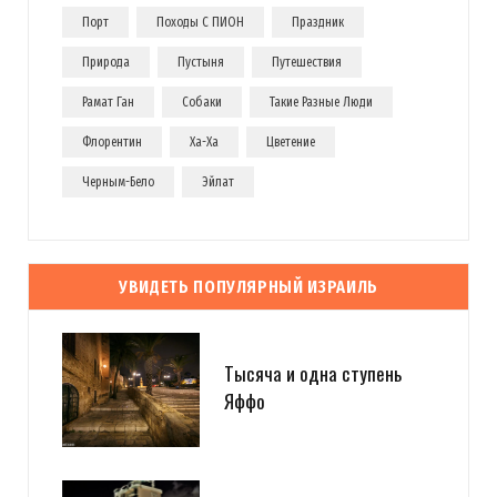
Порт
Походы С ПИОН
Праздник
Природа
Пустыня
Путешествия
Рамат Ган
Собаки
Такие Разные Люди
Флорентин
Ха-Ха
Цветение
Черным-Бело
Эйлат
УВИДЕТЬ ПОПУЛЯРНЫЙ ИЗРАИЛЬ
Тысяча и одна ступень
Яффо