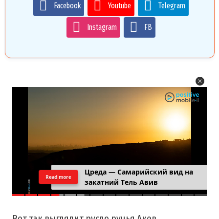
Facebook
Youtube
Telegram
Instagram
FB
Ущелье Перес и нахаль Цин:
Read more
вода в пустыне, которую почти
никто не застаёт
Вот так выглядит русло ручья Акев