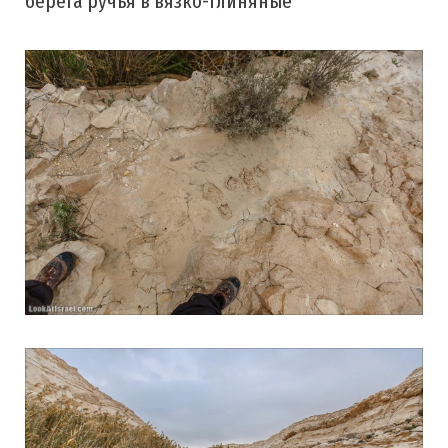
берега ручья в вязко-глиняные