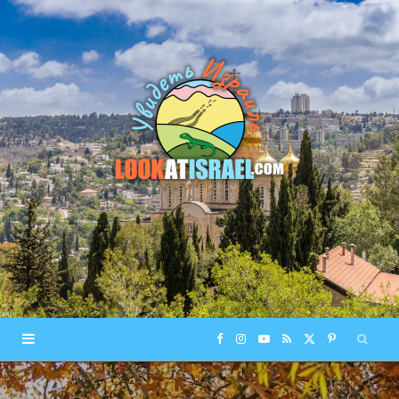
F
I
Y
R
X
P
a
n
o
S
(
i