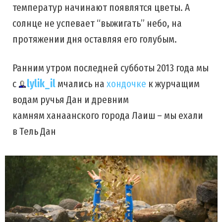
температур начинают появлятся цветы. А
солнце не успевает “выжигать” небо, на
протяжении дня оставляя его голубым.
Ранним утром последней субботы 2013 года мы
с
lylik_il
мчались на
хондочке
к журчащим
водам ручья Дан и древним
камням ханаанского города Лаиш – мы ехали
в Тель Дан