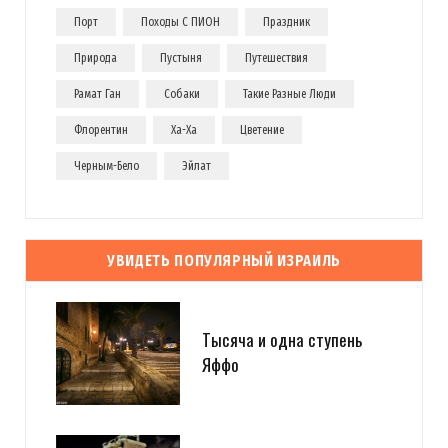
Порт
Походы С ПИОН
Праздник
Природа
Пустыня
Путешествия
Рамат Ган
Собаки
Такие Разные Люди
Флорентин
Ха-Ха
Цветение
Черным-Бело
Эйлат
УВИДЕТЬ ПОПУЛЯРНЫЙ ИЗРАИЛЬ
Тысяча и одна ступень
Яффо