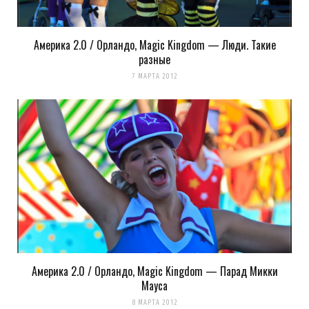
Америка 2.0 / Орландо, Magic Kingdom — Люди. Такие
Сохранить моё имя, email и адрес сайта в этом браузере для
разные
последующих моих комментариев.
7 МАРТА 2012
Уведомить меня о новых комментариях по email.
Уведомлять меня о новых записях почтой.
Оповещать о новых
комментариях. А можно просто
подписаться на комментарии
Америка 2.0 / Орландо, Magic Kingdom — Парад Микки
Мауса
8 МАРТА 2012