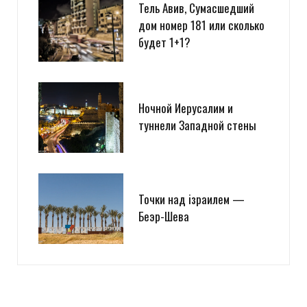
Тель Авив, Сумасшедший
дом номер 181 или сколько
будет 1+1?
Ночной Иерусалим и
туннели Западной стены
Точки над iзраилем —
Беэр-Шева