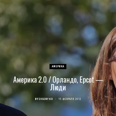
c
s
u
S
T
n
e
t
T
w
t
b
a
u
i
e
o
g
b
t
r
o
r
e
t
e
АМЕРИКА
k
a
e
s
Америка 2.0 / Орландо, Epcot —
m
r
t
Люди
)
BY
EVGENY KO
15 ФЕВРАЛЯ 2012