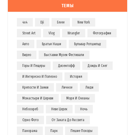
ТЕМЫ
4x4
Dji
Eevee
New York
Street Art
Vlog
Wrangler
Фотографии
Авто
Братья Наши
Бульвар Ротшильд
Видео
Выставки Музеи Фестивали
Горы И Пещеры
Дизенгофф
Дождь И Снег
И Интересно И Полезно
История
Крепости И Замки
Личное
Люди
Монастыри И Церкви
Моря И Океаны
Небоскреб
Неве Цедек
Ночь
Одно Фото
От Заката До Рассвета
Панорама
Парк
Пешие Походы