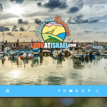
F
I
Y
R
X
P
a
n
o
S
(
i