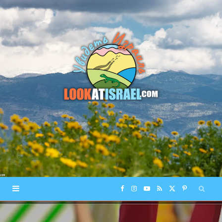
F
I
Y
R
X
P
a
n
o
S
(
i