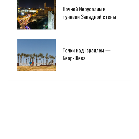
Ночной Иерусалим и
туннели Западной стены
Точки над iзраилем —
Беэр-Шева