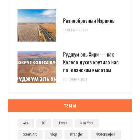
Разнообразный Израиль
17 ДЕКАБРЯ 2021
Руджум эль Хири — как
Колесо духов крутило нас
по Голанским высотам
10 НОЯБРЯ 2021
ТЕМЫ
4x4
Dji
Eevee
New York
Street Art
Vlog
Wrangler
Фотографии