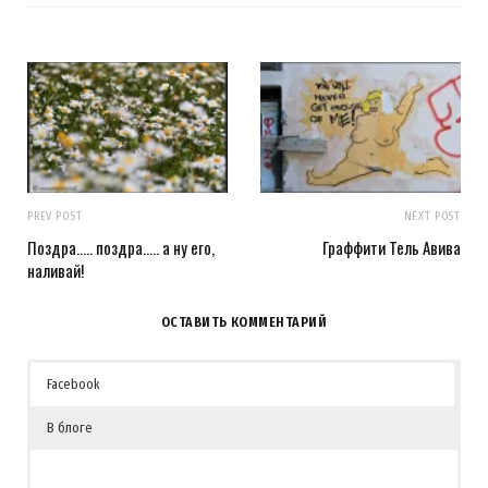
PREV POST
NEXT POST
Поздра….. поздра….. а ну его,
Граффити Тель Авива
наливай!
ОСТАВИТЬ КОММЕНТАРИЙ
Facebook
В блоге