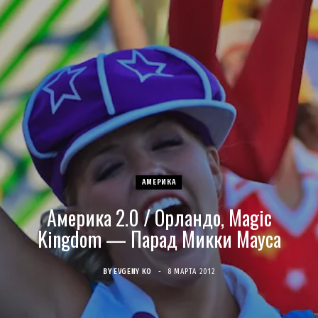
c
s
u
S
T
n
e
t
T
w
t
b
a
u
i
e
o
g
b
t
r
o
r
e
t
e
АМЕРИКА
k
a
e
s
Америка 2.0 / Орландо, Magic
m
r
t
Kingdom — Парад Микки Мауса
)
BY
EVGENY KO
8 МАРТА 2012