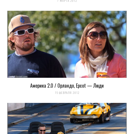
7 МАРТА 2012
Уведомить меня о новых комментариях по email.
Уведомлять меня о новых записях почтой.
Оповещать о новых
комментариях. А можно просто
подписаться на комментарии
Америка 2.0 / Орландо, Epcot — Люди
15 ФЕВРАЛЯ 2012