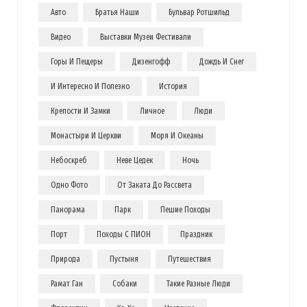
Авто
Братья Наши
Бульвар Ротшильд
Видео
Выставки Музеи Фестивали
Горы И Пещеры
Дизенгофф
Дождь И Снег
И Интересно И Полезно
История
Крепости И Замки
Личное
Люди
Монастыри И Церкви
Моря И Океаны
Небоскреб
Неве Цедек
Ночь
Одно Фото
От Заката До Рассвета
Панорама
Парк
Пешие Походы
Порт
Походы С ПИОН
Праздник
Природа
Пустыня
Путешествия
Рамат Ган
Собаки
Такие Разные Люди