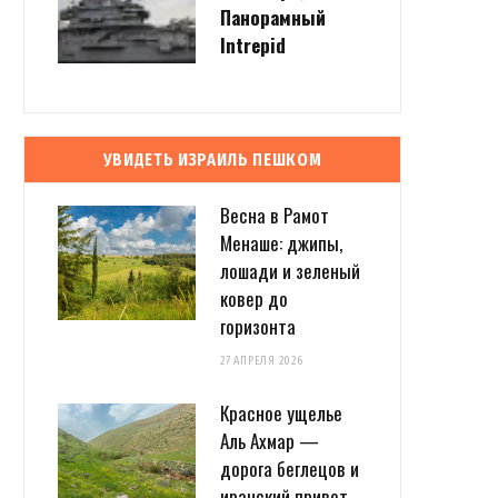
Панорамный
Intrepid
УВИДЕТЬ ИЗРАИЛЬ ПЕШКОМ
Весна в Рамот
Менаше: джипы,
лошади и зеленый
ковер до
горизонта
27 АПРЕЛЯ 2026
Красное ущелье
Аль Ахмар —
дорога беглецов и
иранский привет