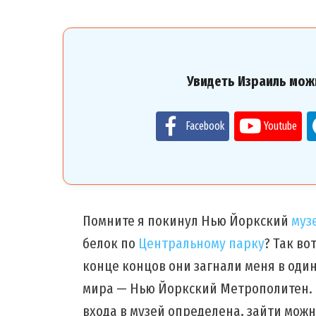
Увидеть Израиль мож
Facebook
Youtube
Помните я покинул Нью Йоркский
муз
белок по
Центральному парку
? Так во
конце концов они загнали меня в оди
мира — Нью Йоркский Метрополитен. Ч
входа в музей определена, зайти мож