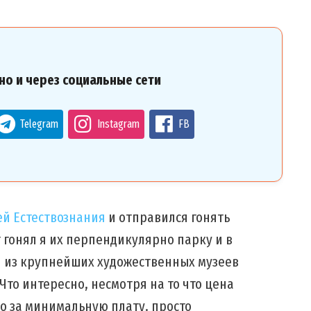
но и через социальные сети
Telegram
Instagram
FB
ей Естествознания
и отправился гонять
т гонял я их перпендикулярно парку и в
н из крупнейших художественных музеев
то интересно, несмотря на то что цена
но за минимальную плату. просто