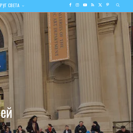
РУГ СВЕТА
F
I
Y
R
X
P
a
n
o
S
(
i
c
s
u
S
T
n
e
t
T
w
t
b
a
u
i
e
o
g
b
t
r
o
r
e
t
e
зей
k
a
e
s
m
r
t
)