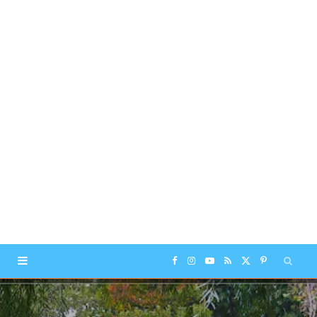
F
I
Y
R
X
P
a
n
o
S
(
i