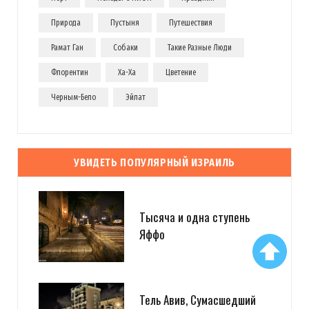
Природа
Пустыня
Путешествия
Рамат Ган
Собаки
Такие Разные Люди
Флорентин
Ха-Ха
Цветение
Черным-Бело
Эйлат
УВИДЕТЬ ПОПУЛЯРНЫЙ ИЗРАИЛЬ
Тысяча и одна ступень
Яффо
Тель Авив, Сумасшедший