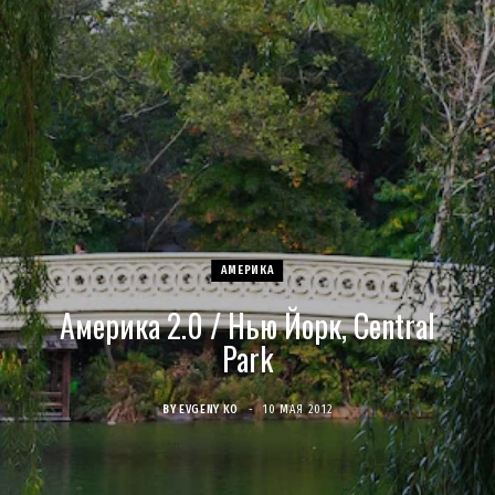
c
s
u
S
T
n
e
t
T
w
t
b
a
u
i
e
o
g
b
t
r
o
r
e
t
e
АМЕРИКА
k
a
e
s
Америка 2.0 / Нью Йорк, Central
m
r
t
Park
)
BY
EVGENY KO
10 МАЯ 2012