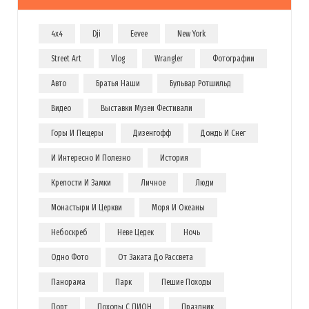
4x4
Dji
Eevee
New York
Street Art
Vlog
Wrangler
Фотографии
Авто
Братья Наши
Бульвар Ротшильд
Видео
Выставки Музеи Фестивали
Горы И Пещеры
Дизенгофф
Дождь И Снег
И Интересно И Полезно
История
Крепости И Замки
Личное
Люди
Монастыри И Церкви
Моря И Океаны
Небоскреб
Неве Цедек
Ночь
Одно Фото
От Заката До Рассвета
Панорама
Парк
Пешие Походы
Порт
Походы С ПИОН
Праздник