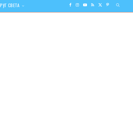
РУГ СВЕТА
F
I
Y
R
X
P
a
n
o
S
(
i
c
s
u
S
T
n
e
t
T
w
t
b
a
u
i
e
o
g
b
t
r
o
r
e
t
e
k
a
e
s
m
r
t
)