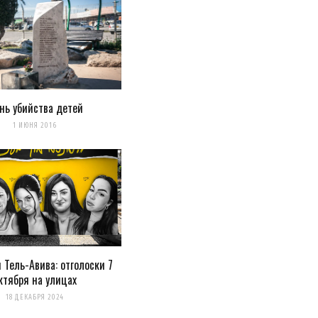
нь убийства детей
1 ИЮНЯ 2016
нтарии
 Тель-Авива: отголоски 7
ктября на улицах
18 ДЕКАБРЯ 2024