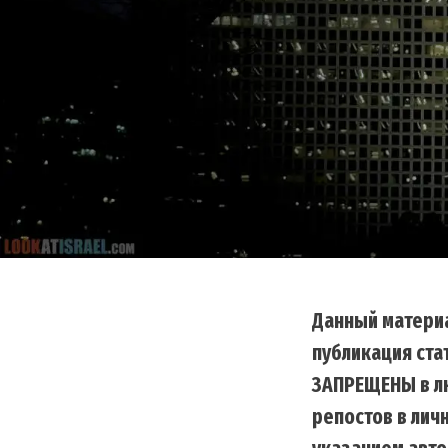
Данный материа
публикация ста
ЗАПРЕЩЕНЫ в лю
репостов в лич