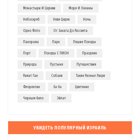
Монастыри И Церкви
Моря И Океаны
Небоскреб
Неве Цедек
Ночь
Одно Фото
От Заката До Рассвета
Панорама
Парк
Пешие Походы
Порт
Походы С ПИОН
Праздник
Природа
Пустыня
Путешествия
Рамат Ган
Собаки
Такие Разные Люди
Флорентин
Ха-Ха
Цветение
Черным-Бело
Эйлат
УВИДЕТЬ ПОПУЛЯРНЫЙ ИЗРАИЛЬ