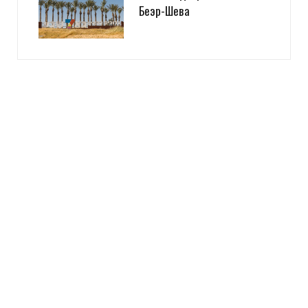
Беэр-Шева