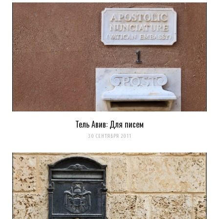
Serg Max
REPLY
14 ЛЕТ AGO
Везёт же людям… 8-)
А мы тут (в Питере) окончательно вымерзаем!
Загрузка...
Тель Авив: Для писем
30 СЕНТЯБРЯ 2011