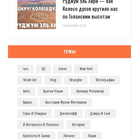
Руджум эль Хири — как
Колесо духов крутило нас
по Голанским высотам
10 НОЯБРЯ 2021
ТЕМЫ
4x4
Dji
Eevee
New York
Street Art
Vlog
Wrangler
Фотографии
Авто
Братья Наши
Бульвар Ротшильд
Видео
Выставки Музеи Фестивали
Горы И Пещеры
Дизенгофф
Дождь И Снег
И Интересно И Полезно
История
Крепости И Замки
Личное
Люди