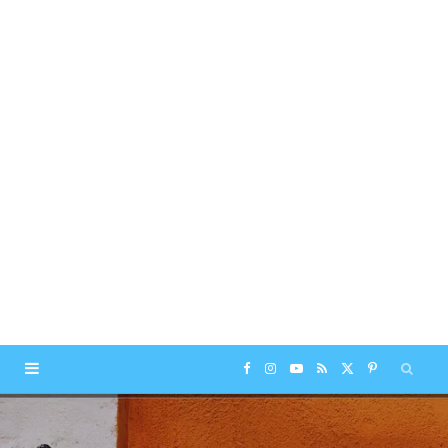
F
I
Y
R
X
P
a
n
o
S
(
i