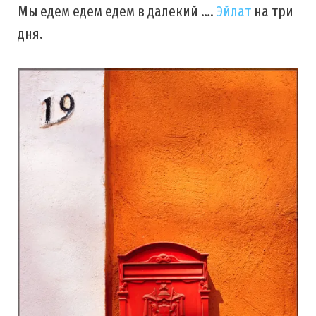
Мы едем едем едем в далекий ….
Эйлат
на три
дня.