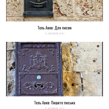
Тель Авив: Для писем
13 ОКТЯБРЯ 2011
Сохранить моё имя, email и адрес сайта в этом браузере для
последующих моих комментариев.
Уведомить меня о новых комментариях по email.
Уведомлять меня о новых записях почтой.
Оповещать о новых
комментариях. А можно просто
подписаться на комментарии
Тель Авив: Пишите письма
17 ФЕВРАЛЯ 2011