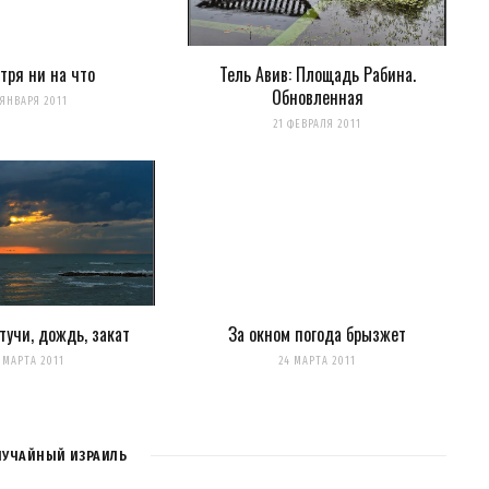
тря ни на что
Тель Авив: Площадь Рабина.
Обновленная
для последующих моих комментариев.
 ЯНВАРЯ 2011
21 ФЕВРАЛЯ 2011
нтариях. А можно просто
подписаться на комментарии
 тучи, дождь, закат
За окном погода брызжет
 МАРТА 2011
24 МАРТА 2011
ЛУЧАЙНЫЙ ИЗРАИЛЬ