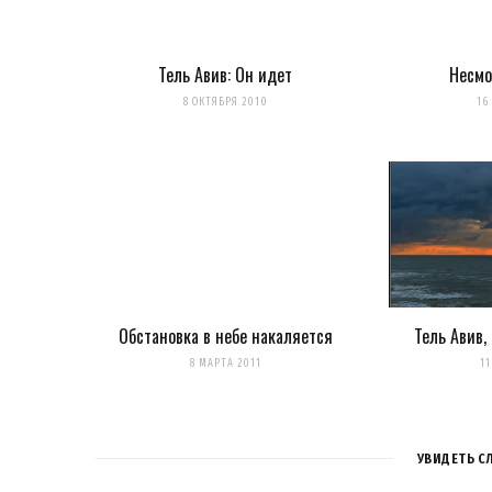
Тель Авив: Он идет
Несмо
Сохранить моё имя, email и адрес сайта в этом браузере 
8 ОКТЯБРЯ 2010
16
Уведомить меня о новых комментариях по email.
Уведомлять меня о новых записях почтой.
Оповещать о новых комме
Обстановка в небе накаляется
Тель Авив,
8 МАРТА 2011
11
УВИДЕТЬ С