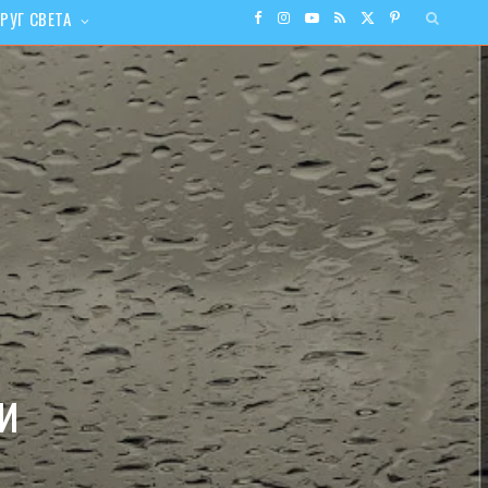
РУГ СВЕТА
F
I
Y
R
X
P
a
n
o
S
(
i
c
s
u
S
T
n
e
t
T
w
t
b
a
u
i
e
o
g
b
t
r
o
r
e
t
e
и
k
a
e
s
m
r
t
)