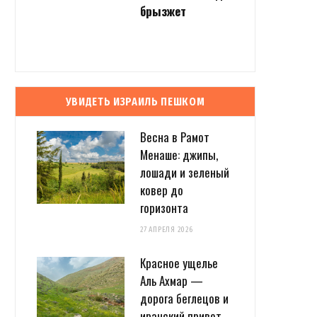
брызжет
УВИДЕТЬ ИЗРАИЛЬ ПЕШКОМ
Весна в Рамот
Менаше: джипы,
лошади и зеленый
ковер до
горизонта
27 АПРЕЛЯ 2026
Красное ущелье
Аль Ахмар —
дорога беглецов и
иранский привет