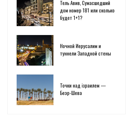
Тель Авив, Сумасшедший
дом номер 181 или сколько
будет 1+1?
Ночной Иерусалим и
туннели Западной стены
Точки над iзраилем —
Беэр-Шева