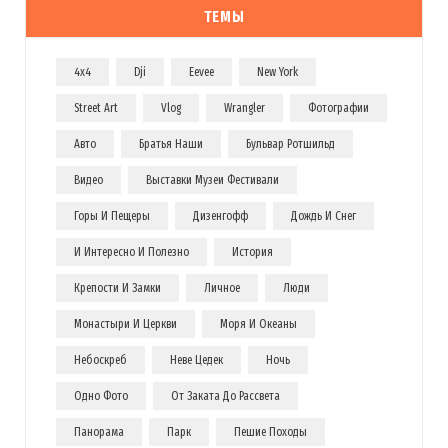
ТЕМЫ
4x4
Dji
Eevee
New York
Street Art
Vlog
Wrangler
Фотографии
Авто
Братья Наши
Бульвар Ротшильд
Видео
Выставки Музеи Фестивали
Горы И Пещеры
Дизенгофф
Дождь И Снег
И Интересно И Полезно
История
Крепости И Замки
Личное
Люди
Монастыри И Церкви
Моря И Океаны
Небоскреб
Неве Цедек
Ночь
Одно Фото
От Заката До Рассвета
Панорама
Парк
Пешие Походы