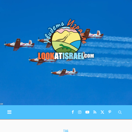
F
I
Y
R
X
P
a
n
o
S
(
i
TAG