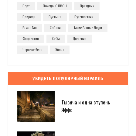
Порт
Походы С ПИОН
Праздник
Природа
Пустыня
Путешествия
Рамат Ган
Собаки
Такие Разные Люди
Флорентин
Ха-Ха
Цветение
Черным-Бело
Эйлат
УВИДЕТЬ ПОПУЛЯРНЫЙ ИЗРАИЛЬ
Тысяча и одна ступень
Яффо