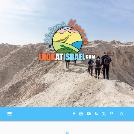
F
I
Y
R
X
P
a
n
o
S
(
i
TAG