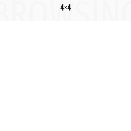
BROWSIN
4×4
c
s
u
S
T
n
e
t
T
w
t
b
a
u
i
e
o
g
b
t
r
o
r
e
t
e
k
a
e
s
m
r
t
)