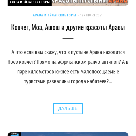
АРАВА И ЭЙЛАТСКИЕ ГОРЫ
АРАВА И ЭЙЛАТСКИЕ ГОРЫ
12 ЯНВАРЯ 2021
Ковчег, Моа, Ашош и другие красоты Аравы
А что если вам скажу, что в пустыне Арава находится
Ноев ковчег? Прямо на африканском ранчо антилоп? А в
паре километров южнее есть малопосещаемые
туристами развалины города набатеев?…
ДАЛЬШЕ