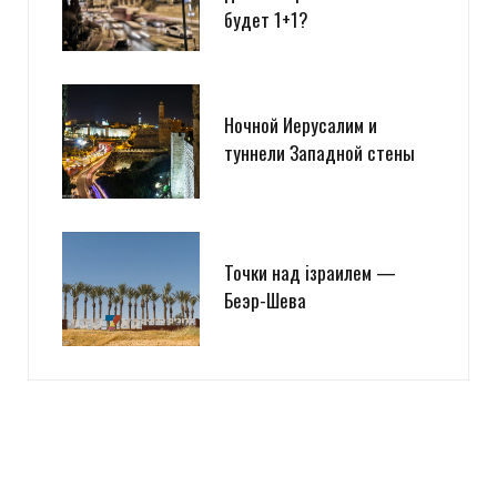
будет 1+1?
Ночной Иерусалим и
туннели Западной стены
Точки над iзраилем —
Беэр-Шева