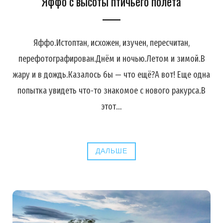
Яффо с высоты птичьего полёта
Яффо.Истоптан, исхожен, изучен, пересчитан,
перефотографирован.Днём и ночью.Летом и зимой.В
жару и в дождь.Казалось бы — что ещё?А вот! Еще одна
попытка увидеть что-то знакомое с нового ракурса.В
этот…
ДАЛЬШЕ