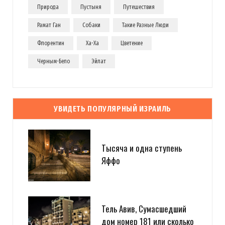
Природа
Пустыня
Путешествия
Рамат Ган
Собаки
Такие Разные Люди
Флорентин
Ха-Ха
Цветение
Черным-Бело
Эйлат
УВИДЕТЬ ПОПУЛЯРНЫЙ ИЗРАИЛЬ
Тысяча и одна ступень
Яффо
Тель Авив, Сумасшедший
дом номер 181 или сколько