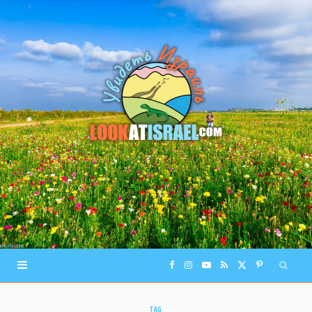
F
I
Y
R
X
P
a
n
o
S
(
i
TAG