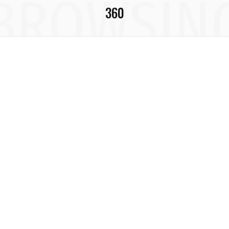
BROWSIN
360
c
s
u
S
T
n
e
t
T
w
t
b
a
u
i
e
o
g
b
t
r
o
r
e
t
e
k
a
e
s
m
r
t
)