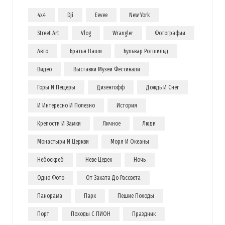
4x4
Dji
Eevee
New York
Street Art
Vlog
Wrangler
Фотографии
Авто
Братья Наши
Бульвар Ротшильд
Видео
Выставки Музеи Фестивали
Горы И Пещеры
Дизенгофф
Дождь И Снег
И Интересно И Полезно
История
Крепости И Замки
Личное
Люди
Монастыри И Церкви
Моря И Океаны
Небоскреб
Неве Цедек
Ночь
Одно Фото
От Заката До Рассвета
Панорама
Парк
Пешие Походы
Порт
Походы С ПИОН
Праздник