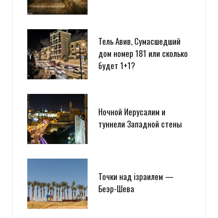
Тель Авив, Сумасшедший
дом номер 181 или сколько
будет 1+1?
Ночной Иерусалим и
туннели Западной стены
Точки над iзраилем —
Беэр-Шева