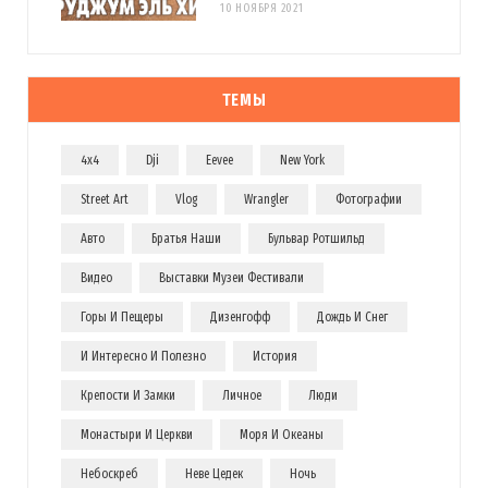
10 НОЯБРЯ 2021
ТЕМЫ
4x4
Dji
Eevee
New York
Street Art
Vlog
Wrangler
Фотографии
Авто
Братья Наши
Бульвар Ротшильд
Видео
Выставки Музеи Фестивали
Горы И Пещеры
Дизенгофф
Дождь И Снег
И Интересно И Полезно
История
Крепости И Замки
Личное
Люди
Монастыри И Церкви
Моря И Океаны
Небоскреб
Неве Цедек
Ночь