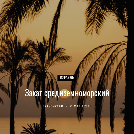
c
s
u
S
T
n
e
t
T
w
t
b
a
u
i
e
o
g
b
t
r
o
r
e
t
e
k
a
e
s
ИЗРАИЛЬ
Закат средиземноморский
m
r
t
)
BY
EVGENY KO
21 МАРТА 2015