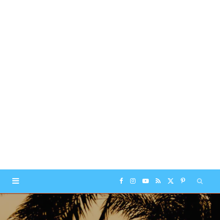
F
I
Y
R
X
P
a
n
o
S
(
i