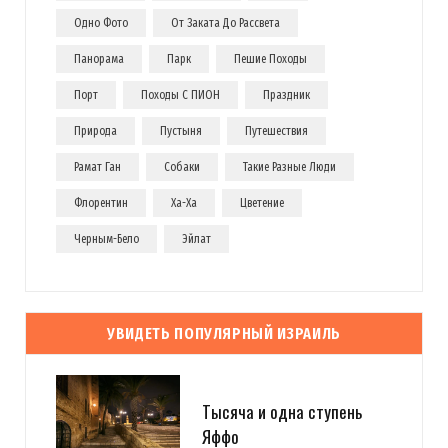
Одно Фото
От Заката До Рассвета
Панорама
Парк
Пешие Походы
Порт
Походы С ПИОН
Праздник
Природа
Пустыня
Путешествия
Рамат Ган
Собаки
Такие Разные Люди
Флорентин
Ха-Ха
Цветение
Черным-Бело
Эйлат
УВИДЕТЬ ПОПУЛЯРНЫЙ ИЗРАИЛЬ
Тысяча и одна ступень
Яффо