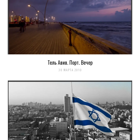
Тель Авив. Порт. Вечер
Сохранить моё имя, email и адрес сайта в этом браузере для
30 МАРТА 2010
последующих моих комментариев.
Уведомить меня о новых комментариях по email.
Уведомлять меня о новых записях почтой.
Оповещать о новых
комментариях. А можно просто
подписаться на комментарии