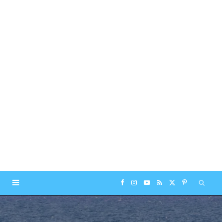
F
I
Y
R
X
P
a
n
o
S
(
i