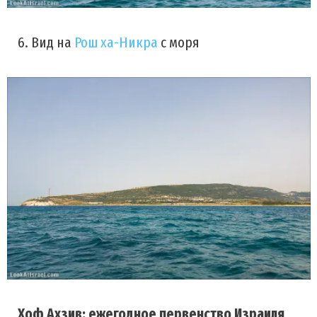
6. Вид на
Рош ха-Никра
с моря
Хоф Ахзив: ежегодное первенство Израиля