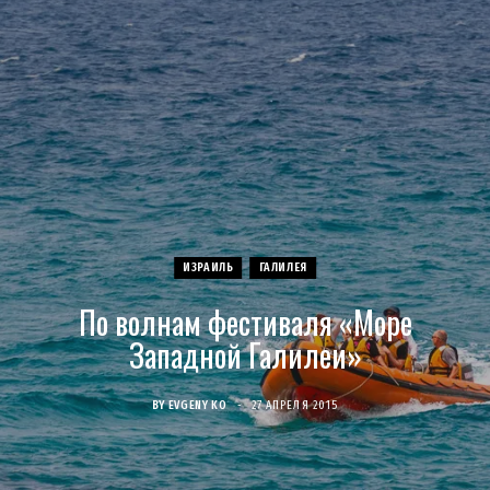
c
s
u
S
T
n
e
t
T
w
t
b
a
u
i
e
o
g
b
t
r
o
r
e
t
e
ИЗРАИЛЬ
ГАЛИЛЕЯ
k
a
e
s
По волнам фестиваля «Море
m
r
t
Западной Галилеи»
)
BY
EVGENY KO
27 АПРЕЛЯ 2015