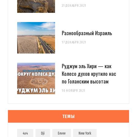
21 ДЕКАБРЯ 2021
Разнообразный Израиль
17 ДЕКАБРЯ 2021
Руджум эль Хири — как
Колесо духов крутило нас
по Голанским высотам
10 НОЯБРЯ 2021
ТЕМЫ
4x4
Dji
Eevee
New York