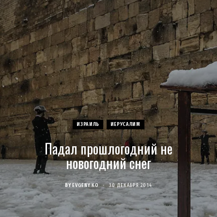
c
s
u
S
T
n
e
t
T
w
t
b
a
u
i
e
o
g
b
t
r
o
r
e
t
e
ИЗРАИЛЬ
ИЕРУСАЛИМ
k
a
e
s
Падал прошлогодний не
m
r
t
новогодний снег
)
BY
EVGENY KO
30 ДЕКАБРЯ 2014