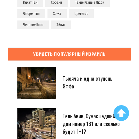
Рамат Ган
Собаки
Такие Разные Люди
Флорентин
Ха-Ха
Цветение
Черным-Бело
Эйлат
УВИДЕТЬ ПОПУЛЯРНЫЙ ИЗРАИЛЬ
Тысяча и одна ступень
Яффо
Тель Авив, Сумасшедший
дом номер 181 или сколько
будет 1+1?