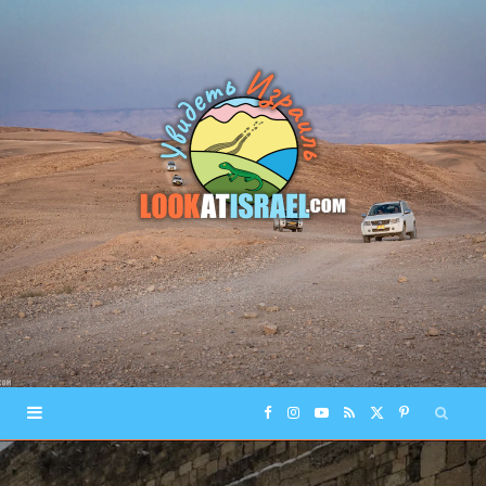
F
I
Y
R
X
P
a
n
o
S
(
i