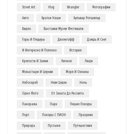
Street Art
Vlog
Wrangler
Фотографии
Авто
Братья Наши
Бульвар Ротшильд
Видео
Выставки Музеи Фестивали
Горы И Пещеры
Дизенгофф
Дождь И Снег
И Интересно И Полезно
История
Крепости И Замки
Личное
Люди
Монастыри И Церкви
Моря И Океаны
Небоскреб
Неве Цедек
Ночь
Одно Фото
От Заката До Рассвета
Панорама
Парк
Пешие Походы
Порт
Походы С ПИОН
Праздник
Природа
Пустыня
Путешествия