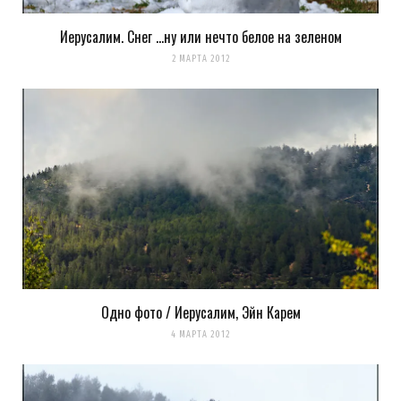
Иерусалим. Снег …ну или нечто белое на зеленом
Сохранить моё имя, email и адрес сайта в этом браузере для
2 МАРТА 2012
последующих моих комментариев.
Уведомить меня о новых комментариях по email.
Уведомлять меня о новых записях почтой.
Оповещать о новых
комментариях. А можно просто
подписаться на комментарии
Одно фото / Иерусалим, Эйн Карем
4 МАРТА 2012