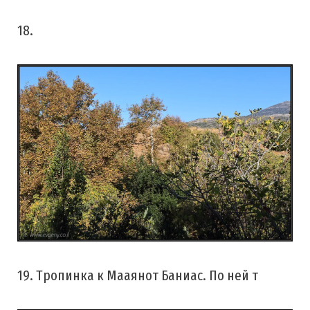
18.
19. Тропинка к Мааянот Баниас. По ней т