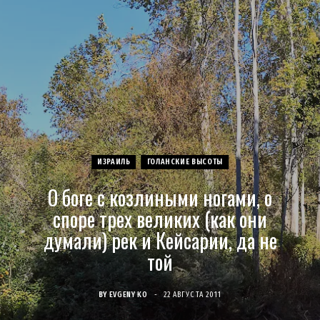
c
s
u
S
T
n
e
t
T
w
t
b
a
u
i
e
o
g
b
t
r
o
r
e
t
e
ИЗРАИЛЬ
ГОЛАНСКИЕ ВЫСОТЫ
О боге с козлиными ногами, о
k
a
e
s
споре трех великих (как они
m
r
t
думали) рек и Кейсарии, да не
той
)
BY
EVGENY KO
22 АВГУСТА 2011