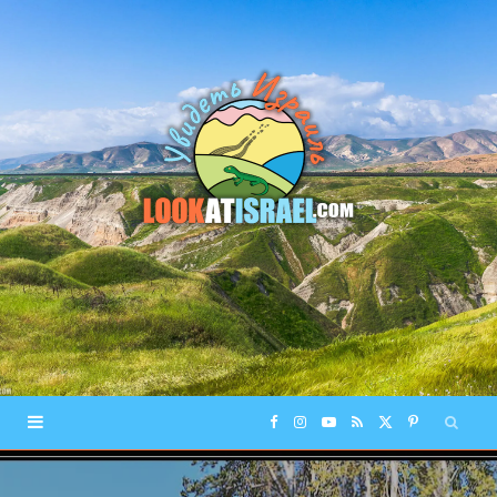
F
I
Y
R
X
P
a
n
o
S
(
i