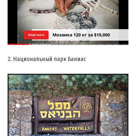
Цреда — Самарийский вид на
Read more
закатний Тель Авив
2. Национальный парк Баниас