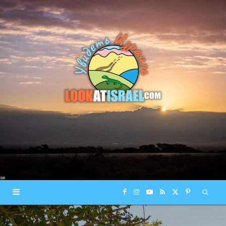
F
I
Y
R
X
P
a
n
o
S
(
i